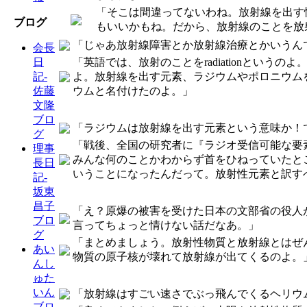
「そこは間違ってないわね。放射線を出す
ブログ
もいいかもね。だから、放射線のことを放
「じゃあ放射線障害とか放射線治療とかいうん
会長
「英語では、放射のことをradiationとい
日
よ。放射線を出す元素、ラジウムやポロニウム
記-
ウムと名付けたのよ。」
佐藤
文隆
ブロ
「ラジウムは放射線を出す元素という意味か！
グ
「戦後、全国の研究者に『ラジオ受信可能な要
理事
みんな何のことかわからず首をひねっていたところ、誰
長日
いうことになったんだって。放射性元素と訳す
記-
坂東
昌子
「え？原爆の被害を受けた日本の文部省の役人
ブロ
言ってちょっと情けない話だなあ。」
グ
「まとめましょう。放射性物質と放射線とはぜ
あい
物質の原子核が壊れて放射線が出てくるのよ。
んし
ゅた
いん
「放射線はすごい速さでぶっ飛んでくるヘリウ
ブロ