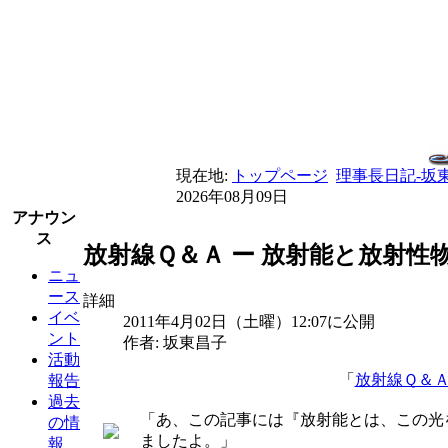
現在地:
トップページ
理事長日記-坂
2026年08月09日
アナウン
ス
放射線Ｑ＆Ａ ー 放射能と放射性
ニュ
ース
詳細
イベ
2011年4月02日（土曜）12:07に公開
ント
作者: 坂東昌子
活動
「
放射線Ｑ＆Ａ
報告
過去
「あ、この記事には『放射能とは、この光
の情
ましたよ。」
報