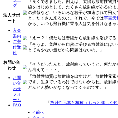
「良くできました。例えば、太陽も放射性物質
グ
線をはじめとして、たくさん放射線があるのよ
の残骸など、いろいろな粒子が加速されて飛ん
法人サポ
と、たくさん来るのよ。それで、今では
宇宙天
ート
から、いつも飛行機に乗る人は気を付けなきゃ
入会
案内
「えー？！僕たちは普段から放射線を浴びてる
ご寄
「そうよ。普段から自然に浴びる放射線にはい
付受
とても少ない量だから問題はないの。」
付
お問い合
「そうだったんだ。放射線っていうと、何だか
わせ
ん増えて・・・」
「放射性物質は放射線を出すけど、放射性元素
お問
です。生きているわけではないからね。放射線
い合
どんどん勢いがなくなってくるのです。」
わせ
フォ
ーム
「
放射性元素と核種（もっと詳しく知
FAQ
< 前へ
次へ >