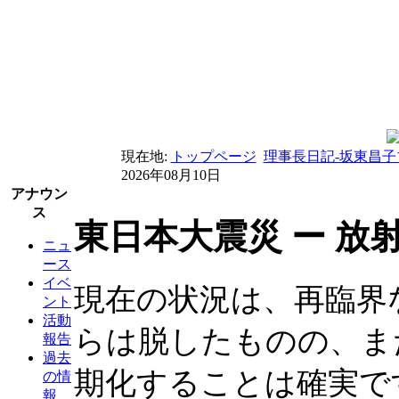
現在地:
トップページ
理事長日記-坂東昌子
2026年08月10日
アナウン
ス
東日本大震災 ー 
ニュ
ース
イベ
現在の状況は、再臨界
ント
活動
らは脱したものの、ま
報告
過去
期化することは確実で
の情
報