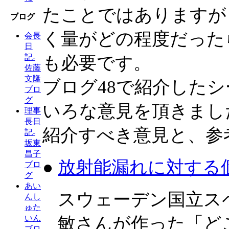
たことではありますが
ブログ
く量がどの程度だった
会長
日
記-
も必要です。
佐藤
文隆
ブログ48で紹介した
ブロ
グ
いろな意見を頂きまし
理事
長日
紹介すべき意見と、参
記-
坂東
昌子
●
放射能漏れに対する
ブロ
グ
あい
スウェーデン国立スペ
んし
ゅた
敏さんが作った「ど
いん
ブロ