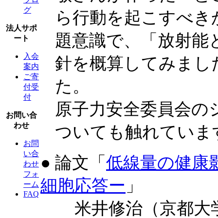
グ
ら行動を起こすべき
法人サポ
題意識で、「放射能
ート
入会
針を概算してみまし
案内
ご寄
た。
付受
付
原子力安全委員会の
お問い合
わせ
ついても触れていま
お問
い合
● 論文「
低線量の健康
わせ
フォ
細胞応答ー
」
ーム
FAQ
米井修治（京都大学