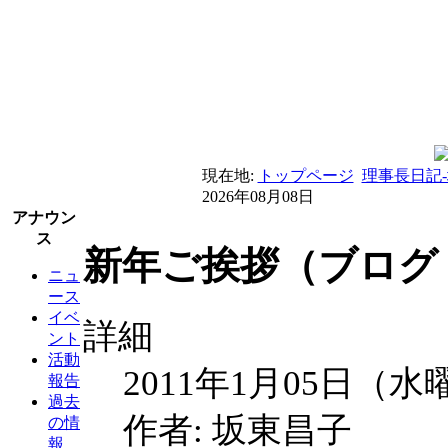
現在地:
トップページ
理事長日記
2026年08月08日
アナウン
ス
新年ご挨拶（ブログ 
ニュ
ース
イベ
詳細
ント
活動
2011年1月05日（水
報告
過去
作者: 坂東昌子
の情
報