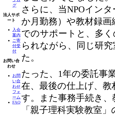
グ
さらに、当NPOインタ
法人サポ
か月勤務）や教材録画
ート
入会
でのサポートと、多く
案内
ご寄
られながら、同じ研究
付受
付
た。
お問い合
わせ
たった、1年の委託事業
お問
い合
在、最後の仕上げ、教
わせ
フォ
す。また事務手続き、
ーム
FAQ
「親子理科実験教室」