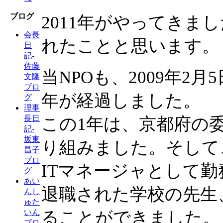
ブログ
2011年がやってきま
会長
れたことと思います。
日
記-
佐藤
当NPOも、2009年2
文隆
ブロ
年が経過しました。
グ
理事
長日
この1年は、京都府の
記-
坂東
り組みました。そして
昌子
ブロ
ITマネージャとして
グ
あい
退職された学校の先生
んし
ゅた
ることができました。
いん
ブロ