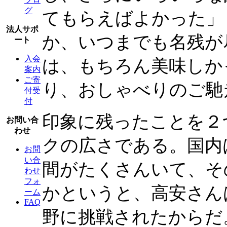
グ
てもらえばよかった」
法人サポ
か、いつまでも名残が
ート
入会
は、もちろん美味しか
案内
ご寄
り、おしゃべりのご馳
付受
付
印象に残ったことを２
お問い合
わせ
クの広さである。国内
お問
い合
間がたくさんいて、そ
わせ
フォ
かというと、高安さん
ーム
FAQ
野に挑戦されたからだ