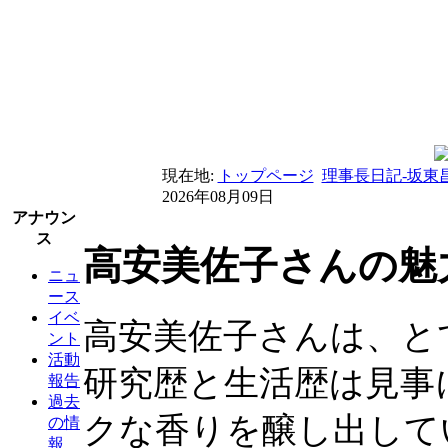
現在地:
トップページ
理事長日記-坂東
2026年08月09日
アナウン
ス
高安美佐子さんの魅力
ニュ
ース
イベ
高安美佐子さんは、と
ント
活動
研究歴と生活歴は見事
報告
過去
クな香りを醸し出して
の情
報