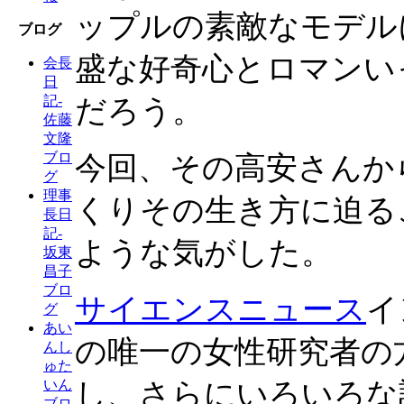
ップルの素敵なモデル
ブログ
盛な好奇心とロマンい
会長
日
記-
だろう。
佐藤
文隆
ブロ
今回、その高安さんか
グ
理事
くりその生き方に迫る
長日
記-
ような気がした。
坂東
昌子
ブロ
サイエンスニュース
イ
グ
あい
の唯一の女性研究者の
んし
ゅた
し、さらにいろいろな
いん
ブロ