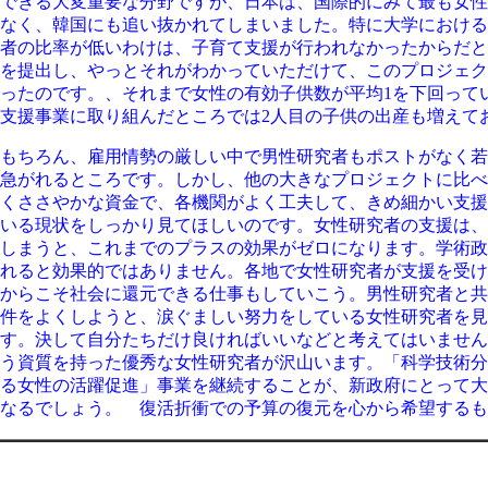
できる大変重要な分野ですが、日本は、国際的にみて最も女性
なく、韓国にも追い抜かれてしまいました。特に大学における
者の比率が低いわけは、子育て支援が行われなかったからだと
を提出し、やっとそれがわかっていただけて、このプロジェク
ったのです。、それまで女性の有効子供数が平均1を下回って
支援事業に取り組んだところでは2人目の子供の出産も増えて
もちろん、雇用情勢の厳しい中で男性研究者もポストがなく若
急がれるところです。しかし、他の大きなプロジェクトに比べ
くささやかな資金で、各機関がよく工夫して、きめ細かい支援
いる現状をしっかり見てほしいのです。女性研究者の支援は、
しまうと、これまでのプラスの効果がゼロになります。学術政
れると効果的ではありません。各地で女性研究者が支援を受け
からこそ社会に還元できる仕事もしていこう。男性研究者と共
件をよくしようと、涙ぐましい努力をしている女性研究者を見
す。決して自分たちだけ良ければいいなどと考えてはいません
う資質を持った優秀な女性研究者が沢山います。「科学技術分
る女性の活躍促進」事業を継続することが、新政府にとって大
なるでしょう。 復活折衝での予算の復元を心から希望するも