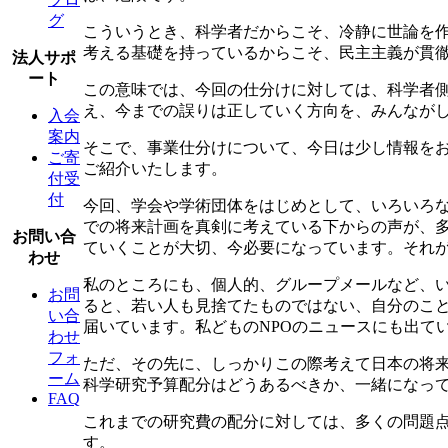
グ
こういうとき、科学者だからこそ、冷静に世論を
考える基礎を持っているからこそ、民主主義が貫
法人サポ
ート
この意味では、今回の仕分けに対しては、科学者
え、今までの誤りは正していく方向を、みんなが
入会
案内
そこで、事業仕分けについて、今日は少し情報を
ご寄
ご紹介いたします。
付受
付
今回、学会や学術団体をはじめとして、いろいろ
での将来計画を真剣に考えている下からの声が、
お問い合
ていくことが大切、今必要になっています。それ
わせ
私のところにも、個人的、グループメールなど、
お問
ると、若い人も見捨てたものではない、自分のこ
い合
届いています。私どものNPOのニュースにも出て
わせ
フォ
ただ、その先に、しっかりこの際考えて日本の将
ーム
科学研究予算配分はどうあるべきか、一緒になっ
FAQ
これまでの研究費の配分に対しては、多くの問題
す。