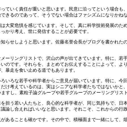
作っていく責任が重いと思います。民意に沿ってという場合も
徹できるのであって、そうでない場合はファシズムになりかね
側は大変危惧を感じています。そして、真に科学技術発展のた
しっかり考え、世に発信することが必要です。
お知らせしようと思います。佐藤名誉会長がブログを書かれた
なメーリングリストで、沢山の声が出てきています。特に、若
多いのです。それらを、まとめてお伝えすることによって、よ
が、暴走を食い止める道でもあります。
いろいろな若手や科学者からご意見が届いています。特に、今
とだけ考えているのは、実はシニアな科学者たちではないかと
いますし、素粒子論グループや若手グループのメーリングリス
来を担う若い人たちと、良心的な科学者が、同じ気持ちで、日
て議論し合えればいいなと思います。それこそ、これからの行
点があることも確かです。その中で、積極面まで一緒にして、