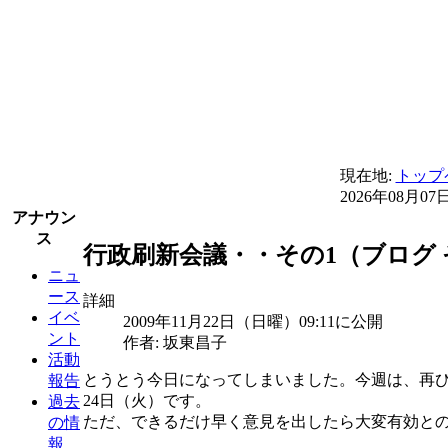
現在地:
トップ
2026年08月07
アナウン
ス
行政刷新会議・・その1（ブログ 
ニュ
ース
詳細
イベ
2009年11月22日（日曜）09:11に公開
ント
作者: 坂東昌子
活動
とうとう今日になってしまいました。今週は、再び
報告
24日（火）です。
過去
ただ、できるだけ早く意見を出したら大変有効と
の情
報