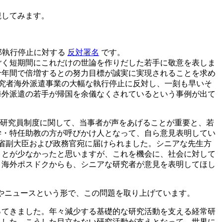
観してみます。
部執行停止に対する
反対署名
です。
。ごく短期間にこれだけの世論を作りだした若手に敬意を表しま
十年間で倍増するとの努力目標が誠実に実現されることを求め
究者海外派遣事業の大幅な執行停止に反対し、一刻も早いそ
海外派遣の若手が帰国を余儀なくされているという事例が出て
別研究員制度に関して、当事者が声をあげることが重要と、若
学・特任助教の方が呼びかけ人となって、自ら意見表明してい
学省副大臣および政務官宛に届けられました。シニアな先生方
ことが少なかったと思いますが、これを機会に、社会に対して
、海外ポスドクからも、シニアな研究者が意見を表明してほし
グやニュースという形で、この問題を取り上げています。
ってきました。年々減少する基礎的な研究活動を支える経常研
ました。こうした目立たない研究活動が支えとなって、世界に