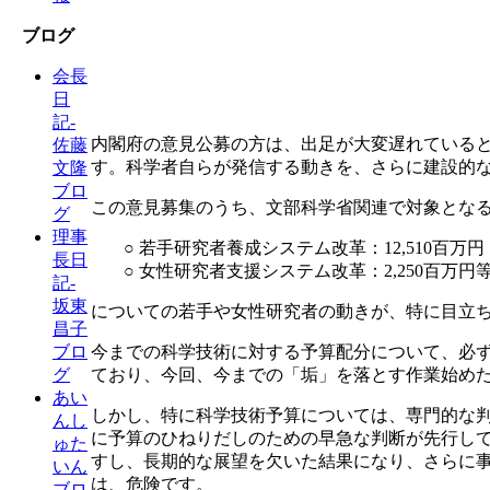
ブログ
会長
日
記-
内閣府の意見公募の方は、出足が大変遅れている
佐藤
す。科学者自らが発信する動きを、さらに建設的
文隆
ブロ
この意見募集のうち、文部科学省関連で対象とな
グ
理事
○ 若手研究者養成システム改革：12,510百万円
長日
○ 女性研究者支援システム改革：2,250百万
記-
坂東
についての若手や女性研究者の動きが、特に目立
昌子
今までの科学技術に対する予算配分について、必
ブロ
ており、今回、今までの「垢」を落とす作業始め
グ
あい
しかし、特に科学技術予算については、専門的な
んし
に予算のひねりだしのための早急な判断が先行し
ゅた
すし、長期的な展望を欠いた結果になり、さらに
いん
は、危険です。
ブロ