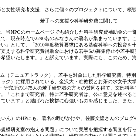
等と女性研究者支援、さらに個々のプロジェクトについて、概
若手への支援や科学研究費に関して
、当NPOのホームページでも紹介した科学研究費補助金の一
を立て、現在時点で2290名のみなさんの署名が集まっています
い」として、「2010年度概算要求にある基礎科学への投資を
下支えする科学研究費補助金における若手Sの募集停止や若手研
を希望いたします。」と訴えています。実際にも、このため、
ステム（テニュアトラック）、若手を対象にした科学研究費、特
ラック）に採用されている、金沢大・准教授とお茶の水女子大
学・研究所の1475人の若手研究者の方々の賛同を得て、文部科
す。「これまで研究者、特に若手研究者は、公に意見を述べる
っています」と結ばれた挨拶に心強いものを感じました。また
たいん）のHPにも、署名の呼びかけや、佐藤文隆さんのブロ
小規模研究室の抱える問題」について実態を把握する調査を行
究が続けられないという悲鳴が、研究者の中からは聞こえてい