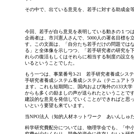
その中で、出ている意見を、若手に対する助成金
今回、若手が自ら意見を表明している動きの１つは
企画者は、市川憲人さんで、5000人の署名目標
す。この文面は、「自分たち若手だけの問題ではな
る」と全体像を示しつつ、「若手研究者の研究を
れらの復活もしくはそれらに相当する制度の設立
いるということでした。
もう一つは、事業番号3-21 若手研究者養成シ
手研究者養成システム養成システム（テニュアト
ます。これも短期間に、国内および海外の133大
からも多くの励ましの声が送られたということで
建設的な意見を発信していくことができればと思
いという要望も来ています。
当NPO法人（知的人材ネットワーク あいんしゅ
科学研究費配分については、物理学会でも、「中
究費が少なくなり、競争的資金に依存しないと研