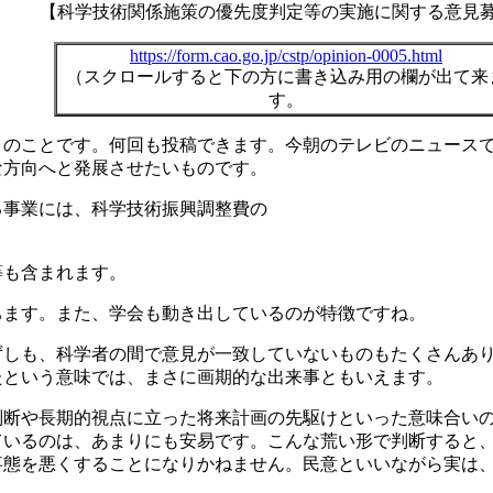
【科学技術関係施策の優先度判定等の実施に関する意見
https://form.cao.go.jp/cstp/opinion-0005.html
（スクロールすると下の方に書き込み用の欄が出て来
す。
とのことです。何回も投稿できます。今朝のテレビのニュースで
な方向へと発展させたいものです。
る事業には、科学技術振興調整費の
円等も含まれます。
ちます。また、学会も動き出しているのが特徴ですね。
ずしも、科学者の間で意見が一致していないものもたくさんあ
たという意味では、まさに画期的な出来事ともいえます。
判断や長期的視点に立った将来計画の先駆けといった意味合い
ているのは、あまりにも安易です。こんな荒い形で判断すると
事態を悪くすることになりかねません。民意といいながら実は