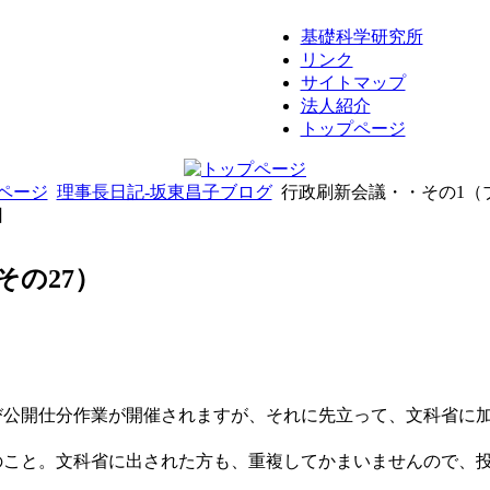
基礎科学研究所
リンク
サイトマップ
法人紹介
トップページ
ページ
理事長日記-坂東昌子ブログ
行政刷新会議・・その1（ブ
日
その27）
公開仕分作業が開催されますが、それに先立って、文科省に加
のこと。文科省に出された方も、重複してかまいませんので、