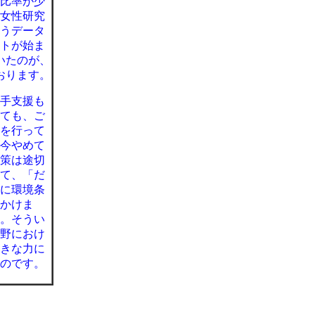
比率が少
女性研究
うデータ
トが始ま
いたのが、
おります。
手支援も
ても、ご
を行って
今やめて
策は途切
て、「だ
に環境条
かけま
。そうい
野におけ
きな力に
のです。