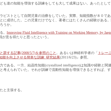
ども達の知能を増強する訓練をしても大して成果はない。あったとして
ラピストとして自閉児童の治療をしていた。実際、知能指数が８０であ
とに成功した。この児童だけでなく、著者にはたくさんの経験がある。
ろうか。
る。
Improving Fluid Intelligence with Training on Working Memory, by Jaegg
が出て我が意を得たりと思ったという。
る記事(2008/5/7)を参照のこと
。あるいは神経科学者の「
トレー
知能を向上させる簡単な訓練: 研究結果
(2011/6/23)』参照。
、結晶性知能(crystallized intelligence)は知識や経験と
と考えられていた。それが訓練で流動性知能を増強できるとすれば、す
たと主張する。