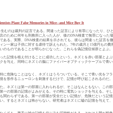
alse Memories in Mice--and Mice Buy It
を生むのは裁判の証言である。間違った証言により有罪になったり、ひ
言のために何年も刑務所に入った人が、後のDNA検査で無罪になった
である。実際、DNA検査の結果を示されても、彼らは間違った証言を
ィン一家は子供に対する虐待で訴えられた。7年の歳月と15億円もの費
いのものであることが明らかになった。これらを偽記憶症候群とよぶ。
った記憶を植え付けることに成功したという。ネズミを赤い部屋とよぶ
クを与え、同時にネズミの脳にファイバーオプティックケーブルで青い
特に危険なことはなく、ネズミはうろついている。そこで青い光をフラ
憶を形作るニューロンを刺激するだけで、記憶が呼び起こされるのだ。
た。ネズミは第一の部屋に入れられるが、そこはなんともない。この部
第一の部屋の記憶がよみがえる。その時に電気ショックを与える。そし
も関わらずである。第一の部屋が安全だとい記憶が、危険だという記憶
い。するとネズミは怖がらない。研究者はネズミに嘘の記憶を与えて、