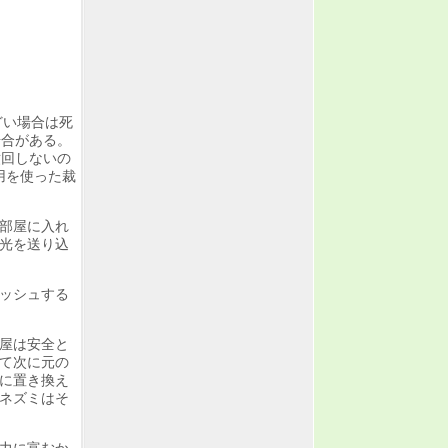
どい場合は死
場合がある。
撤回しないの
用を使った裁
部屋に入れ
光を送り込
ッシュする
屋は安全と
て次に元の
に置き換え
ネズミはそ