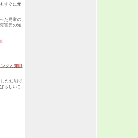
もすぐに元
った児童の
障害児の知
i,
ニングと知能
関連した知能で
ばらしいこ