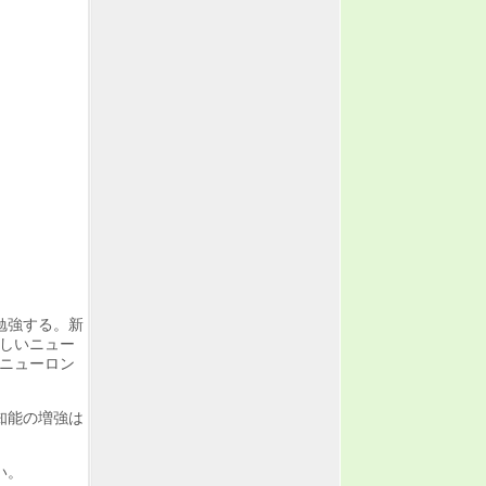
勉強する。新
しいニュー
いニューロン
知能の増強は
い。