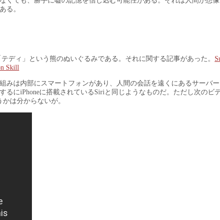
なくても、勝手に嘘の記憶を信じ込む可能性がある。それは人間が想像
ある。
「テディ」という熊のぬいぐるみである。それに関する記事があった。
S
n Skill
組みは内部にスマートフォンがあり、人間の会話を遠くにあるサーバー
にiPhoneに搭載されているSiriと同じようなものだ。ただし次のビ
うかは分からないが。