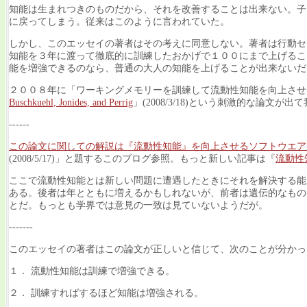
知能は生まれつきのものだから、それを改善することは出来ない。子
に戻ってしまう。従来はこのように言われていた。
しかし、このエッセイの著者はその考えに同意しない。著者は行動セ
知能を３年に渡って徹底的に訓練したおかげで１００にまで上げるこ
能を増強できるのなら、普通の大人の知能を上げることが出来ないだ
２００８年に「ワーキングメモリーを訓練して流動性知能を向上させ
Buschkuehl, Jonides, and Perrig
」(2008/3/18)という刺激的な論文
------
この論文に関しての解説は『流動性知能』を向上させるソフトウエアと題す
(2008/5/17)」と題するこのブログ参照。もっと新しい記事は『
流動性
ここで流動性知能とは新しい問題に遭遇したときにそれを解決する能力である。一方
ある。後者は年とともに増えるかもしれないが、前者は遺伝的なもの
とだ。もっとも学界では意見の一致は見ていないようだが。
-------
このエッセイの著者はこの論文が正しいと信じて、次のことが分かっ
１． 流動性知能は訓練で増強できる。
２． 訓練すればするほど知能は増強される。