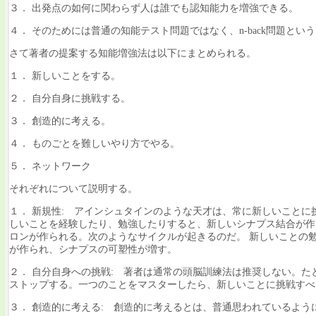
３． 出発点の如何に関わらず人は誰でも認知能力を増強できる。
４． そのためには普通の知能テスト問題ではなく、n-back問題と
さて著者の提案する知能増強法は以下にまとめられる。
１． 新しいことをする。
２． 自分自身に挑戦する。
３． 創造的に考える。
４． ものごとを難しいやり方でやる。
５． ネットワーク
それぞれについて説明する。
１． 新規性: アインシュタインのような天才は、常に新しいこと
しいことを経験したり、勉強したりすると、新しいシナプス結合が作
ロンが作られる。次のようなサイクルが起きるのだ。 新しいことの勉強
が作られ、シナプスの可塑性が増す。
２． 自分自身への挑戦: 著者は通常の頭脳訓練法は推奨しない。
ストップする。一つのことをマスターしたら、新しいことに挑戦すべ
３． 創造的に考える: 創造的に考えるとは、普通思われているよ