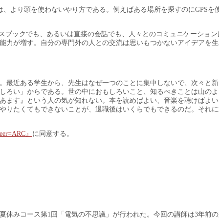
は、より頭を使わないやり方である。例えばある場所を探すのにGPSを
スブックでも、あるいは直接の会話でも、人々とのコミュニケーションは
能力が増す。自分の専門外の人との交流は思いもつかないアイデアを生
。最近ある学生から、先生はなぜ一つのことに集中しないで、次々と新
しろい」からである。世の中におもしろいこと、知るべきことは山のよ
あます』という人の気が知れない。本を読めばよい、音楽を聴けばよい
やりたくてもできないことが、退職後はいくらでもできるのだ。それに
eer=ARC』
に同意する。
の夏休みコース第1回「電気の不思議」が行われた。今回の講師は3年前