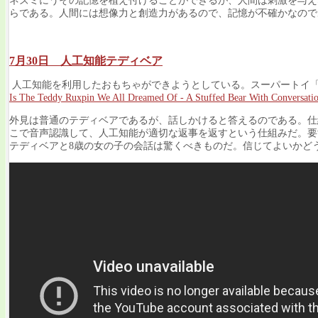
ネズミにうその記憶を植え付けることができるが、人間は刺激を与え
らである。人間には想像力と創造力があるので、記憶が不確かなので
7月30日 人工知能テディベア
人工知能を利用したおもちゃができようとしている。スーパートイ
Is The Teddy Ruxpin We All Dreamed Of - A Stuffed Bear With Conversatio
外見は普通のテディベアであるが、話しかけると答えるのである。仕
こで音声認識して、人工知能が適切な返事を返すという仕組みだ。要する
テディベアと8歳の女の子の会話は驚くべきものだ。信じてよいかど