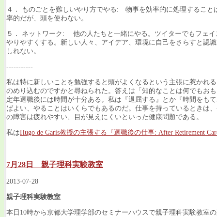
４． ものごとを難しいやり方でやる: 物事を効率的に処理すること
率的だが、頭を使わない。
５． ネットワーク: 他の人たちと一緒にやる。ツイターでもフェイ
やりやすくする。新しい人々、アイデア、環境に自己をさらすと認識
しれない。
-----------
私は特に新しいことを勉強すると頭がよくなるという主張に惹かれる
のめり込むのですかと尋ねられた。答えは「知的なことは何でもおも
定年退職後には時間が十分ある。私は『退屈する』とか『時間をもて
ばよい、やることはいくらでもあるのだ。仕事を持っているときは、
の障害は疲れやすい、目が見えにくいといった健康問題である。
私は
Hugo de Garis教授の主張する『退職後の仕事: After Retirement Car
7月28日 親子理科実験教室
2013-07-28
親子理科実験教室
本日10時から京都大学理学部のセミナーハウスで親子理科実験教室