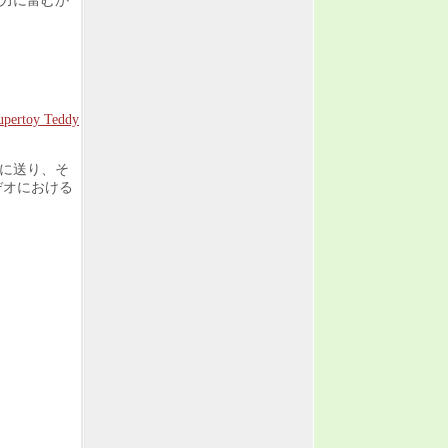
力に富むか
upertoy Teddy
に送り、そ
デオにおける