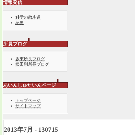
情報発信
科学の散歩道
紀要
所員ブログ
坂東所長ブログ
松田副所長ブログ
あいんしゅたいんページ
トップページ
サイトマップ
2013年7月 - 130715