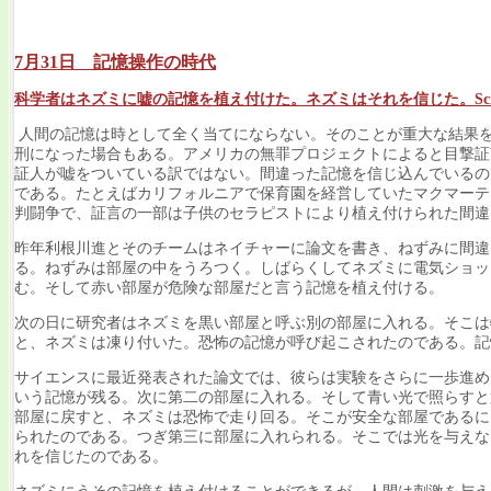
7月31日 記憶操作の時代
科学者はネズミに嘘の記憶を植え付けた。ネズミはそれを信じた。Scientists Plant F
人間の記憶は時として全く当てにならない。そのことが重大な結果
刑になった場合もある。アメリカの無罪プロジェクトによると目撃証
証人が嘘をついている訳ではない。間違った記憶を信じ込んでいるの
である。たとえばカリフォルニアで保育園を経営していたマクマーテ
判闘争で、証言の一部は子供のセラピストにより植え付けられた間違
昨年利根川進とそのチームはネイチャーに論文を書き、ねずみに間違
る。ねずみは部屋の中をうろつく。しばらくしてネズミに電気ショッ
む。そして赤い部屋が危険な部屋だと言う記憶を植え付ける。
次の日に研究者はネズミを黒い部屋と呼ぶ別の部屋に入れる。そこは
と、ネズミは凍り付いた。恐怖の記憶が呼び起こされたのである。記
サイエンスに最近発表された論文では、彼らは実験をさらに一歩進め
いう記憶が残る。次に第二の部屋に入れる。そして青い光で照らすと
部屋に戻すと、ネズミは恐怖で走り回る。そこが安全な部屋であるに
られたのである。つぎ第三に部屋に入れられる。そこでは光を与えな
れを信じたのである。