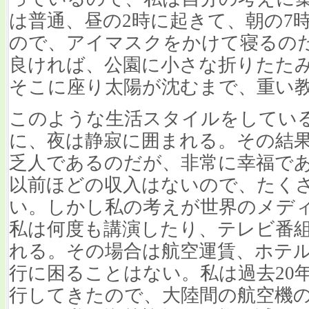
は普通、昼の2時に起きて、朝の7
ので、アイマスクをかけて寝るの
良ければ、公園に小さな折りたた
そこに座り太陽が沈むまで、重い
このような生活スタイルをしてい
に、夜は静寂に囲まれる。その結果
乏人であるのだが、非常に幸福で
以前ほどの収入はないので、たく
い。しかし私の考えが世界のメデ
私は何度も講演したり、テレビ番
れる。その場合は航空運賃、ホテ
行に困ることはない。私は過去20年
行してきたので、大陸間の航空機