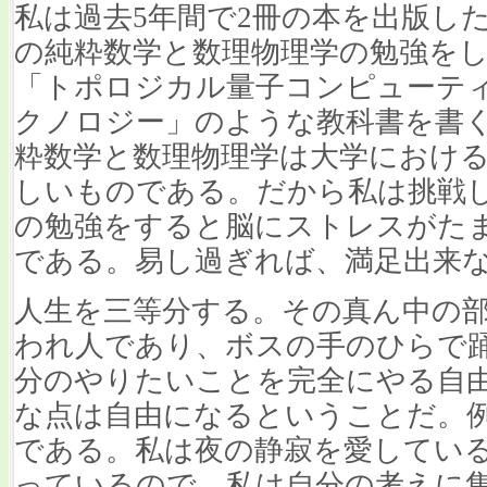
私は過去5年間で2冊の本を出版し
の純粋数学と数理物理学の勉強を
「トポロジカル量子コンピューテ
クノロジー」のような教科書を書
粋数学と数理物理学は大学におけ
しいものである。だから私は挑戦
の勉強をすると脳にストレスがた
である。易し過ぎれば、満足出来
人生を三等分する。その真ん中の
われ人であり、ボスの手のひらで
分のやりたいことを完全にやる自由
な点は自由になるということだ。
である。私は夜の静寂を愛してい
っているので、私は自分の考えに