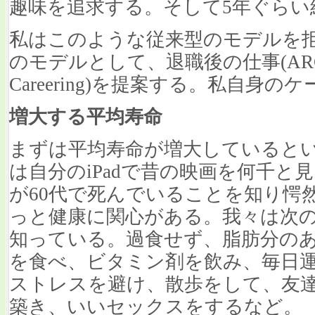
趣味を追求する。そして5年ぐらい
私はこのような従来型のモデルを
のモデルとして、退職後の仕事(ARC: Afte
Careering)を提案する。私自身
増大する平均寿命
まずは平均寿命が増大していると
は自分のiPadで昔の映画を何千と
が60代で死んでいることを知り愕
っと健康に関心がある。我々は次
知っている。過食せず、脂肪分の
を食べ、ビタミン剤を飲み、毎日
ストレスを避け、散歩をして、友
築き、いいセックスをするなど。