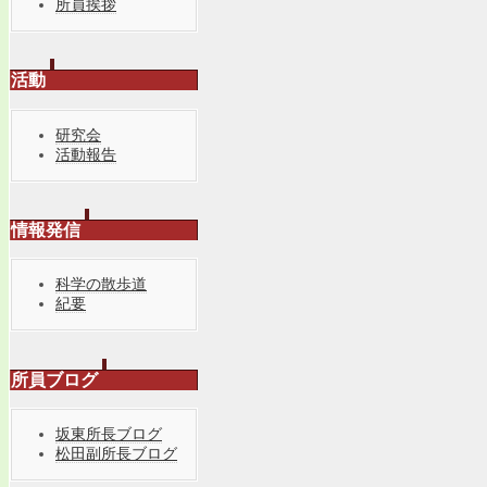
所員挨拶
活動
研究会
活動報告
情報発信
科学の散歩道
紀要
所員ブログ
坂東所長ブログ
松田副所長ブログ