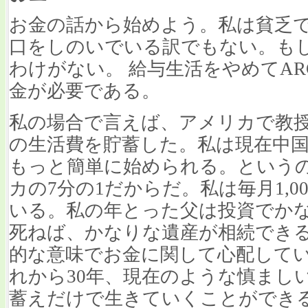
お金の話から始めよう。私は貧乏
口をしのいでいる訳でもない。も
わけがない。 給与生活をやめてA
金が必要である。
私の場合で言えば、アメリカで教授
の生活費を貯蓄した。私は現在中国
もっと簡単に始められる。という
カの7分の1だからだ。私は毎月1,00
いる。私の年とった父は投資でか
死ねば、かなりな遺産が相続でき
的な意味でお金に関して心配して
れから30年、現在のような慎まし
蓄えだけで生きていくことができ