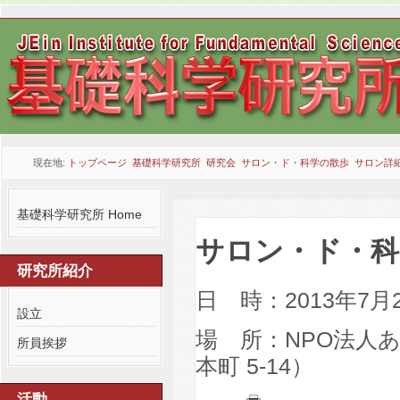
現在地:
トップページ
基礎科学研究所
研究会
サロン・ド・科学の散歩
サロン詳
基礎科学研究所 Home
サロン・ド・科
研究所紹介
日 時：2013年7月2
設立
場 所：NPO法人
所員挨拶
本町 5-14）
活動