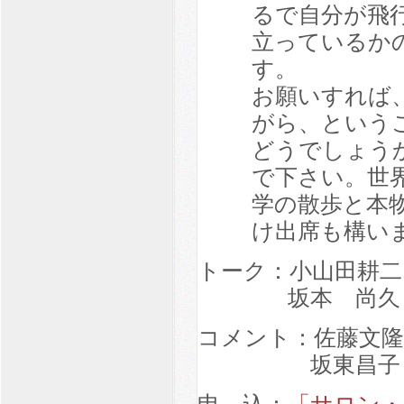
るで自分が飛
立っているか
す。
お願いすれば
がら、という
どうでしょう
で下さい。世
学の散歩と本
け出席も構い
トーク：小山田耕二
坂本 尚久（京
コメント：佐藤文隆
坂東昌子（NP
申 込：
「サロン・