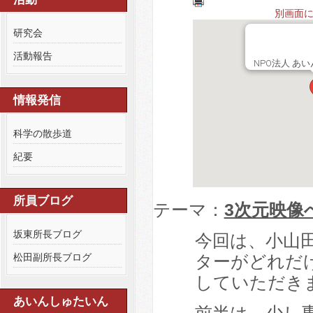
別画面
研究会
活動報告
NPO法人 あ
情報発信
科学の散歩道
紀要
所員ブログ
テーマ：
3次元映像
坂東所長ブログ
今回は、小山
ターがどれだ
松田副所長ブログ
していただき
あいんしゅたいん
前半は、少し