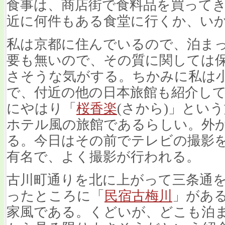
食事は、商店街で食料品を買って
近に何件もある食堂に行くか、い
私は京都に住んでいるので、泊ま
要も無いので、その質に関しては
さそうな気がする。ちかみに私は
で、付近の他の日本旅館も紹介して
にやはり「
桜香楽
(さから)」とい
ホテル風の旅館であるらしい。外
る。今日はその前でテレビの撮影
有名で、よく撮影が行われる。
古川町通りを北に上がって三条通
ったところに「
民宿古梅川
」があ
家風である。くどいが、どこも泊