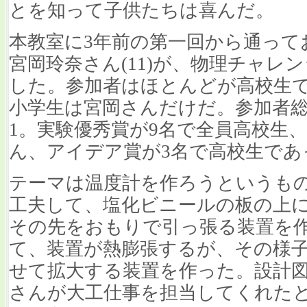
とを知って子供たちは喜んだ。
本教室に3年前の第一回から通って
宮岡玲奈さん(11)が、物理チャレン
した。参加者はほとんどが高校生
小学生は宮岡さんだけだ。参加者総数
1。実験優秀賞が9名で全員高校生
ん、アイデア賞が3名で高校生であ
テーマは温度計を作ろうというも
工夫して、塩化ビニールの板の上
その先をおもりで引っ張る装置を
て、装置が熱膨張するが、その様
せて拡大する装置を作った。設計
さんが大工仕事を担当してくれた