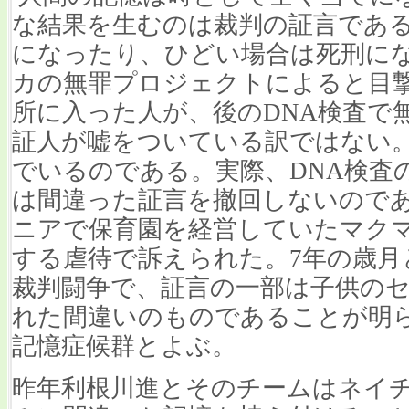
な結果を生むのは裁判の証言であ
になったり、ひどい場合は死刑に
カの無罪プロジェクトによると目
所に入った人が、後のDNA検査で
証人が嘘をついている訳ではない
でいるのである。実際、DNA検査
は間違った証言を撤回しないので
ニアで保育園を経営していたマク
する虐待で訴えられた。7年の歳月
裁判闘争で、証言の一部は子供の
れた間違いのものであることが明
記憶症候群とよぶ。
昨年利根川進とそのチームはネイ