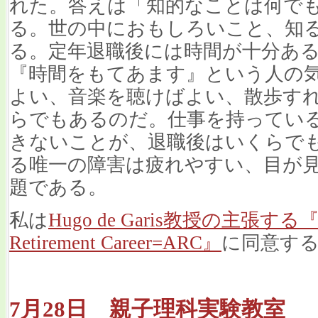
れた。答えは「知的なことは何で
る。世の中におもしろいこと、知
る。定年退職後には時間が十分あ
『時間をもてあます』という人の
よい、音楽を聴けばよい、散歩す
らでもあるのだ。仕事を持ってい
きないことが、退職後はいくらで
る唯一の障害は疲れやすい、目が
題である。
私は
Hugo de Garis教授の主張する
Retirement Career=ARC』
に同意す
7月28日 親子理科実験教室