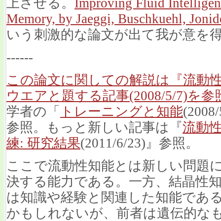
上させる。
Improving Fluid Intellige
Memory, by Jaeggi, Buschkuehl, Jonide
いう刺激的な論文が出て我が意を
------
この論文に関しての解説は『流動
ウエアと題する記事(2008/5/7)を
学者の「
トレーニングと知能
(20
参照。もっと新しい記事は『
流動
練: 研究結果
(2011/6/23)』参照。
ここで流動性知能とは新しい問題
決する能力である。一方、結晶性知能(crystal
は知識や経験と関連した知能であ
かもしれないが、前者は遺伝的な