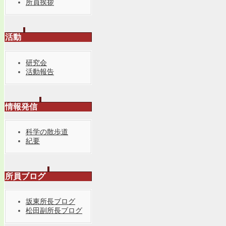
所員挨拶
活動
研究会
活動報告
情報発信
科学の散歩道
紀要
所員ブログ
坂東所長ブログ
松田副所長ブログ