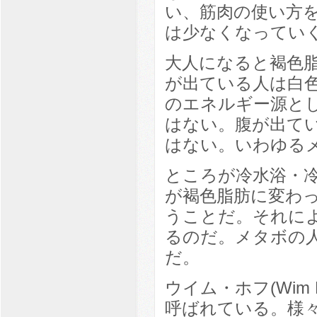
い、筋肉の使い方
は少なくなってい
大人になると褐色
が出ている人は白
のエネルギー源と
はない。腹が出て
はない。いわゆる
ところが冷水浴・
が褐色脂肪に変わ
うことだ。それに
るのだ。メタボの
だ。
ウイム・ホフ(Wim
呼ばれている。様