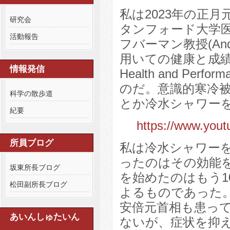
私は2023年の正月
研究会
タンフォード大学
活動報告
フバーマン教授(And
用いての健康と成績向上(Usi
情報発信
Health and Perfo
のだ。意識的寒冷
科学の散歩道
とか冷水シャワー
紀要
https://www.yo
所員ブログ
私は冷水シャワー
ったのはその効能
坂東所長ブログ
を始めたのはもう1
松田副所長ブログ
よるものであった
安倍元首相も患っ
あいんしゅたいん
ないが、症状を抑