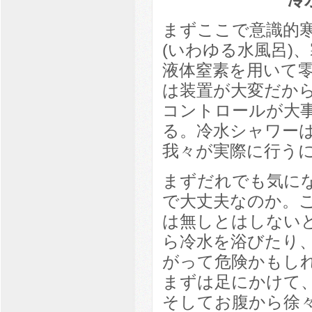
まずここで意識的
(いわゆる水風呂)
液体窒素を用いて零
は装置が大変だか
コントロールが大
る。冷水シャワー
我々が実際に行う
まずだれでも気に
で大丈夫なのか。
は無しとはしない
ら冷水を浴びたり
がって危険かもし
まずは足にかけて
そしてお腹から徐