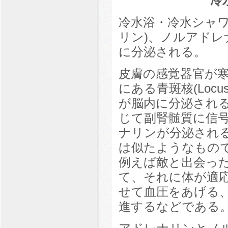
冷
冷水浴・冷水シャ
リン)、ノルアドレ
に分泌される。
皮膚の感覚器官が
にある青斑核(Locu
が脳内に分泌され
じて副腎髄質に信
ナリンが分泌され
は似たようなもの
例えば敵と出会った
て、それに体が適
せて血圧をあげる
進するなどである