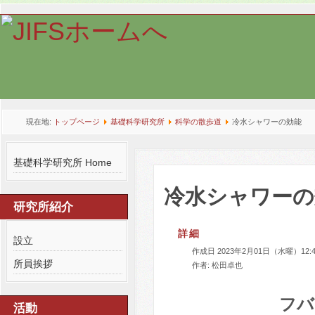
現在地:
トップページ
基礎科学研究所
科学の散歩道
冷水シャワーの効能
基礎科学研究所 Home
冷水シャワーの
研究所紹介
詳細
設立
作成日 2023年2月01日（水曜）12:4
所員挨拶
作者: 松田卓也
フバ
活動