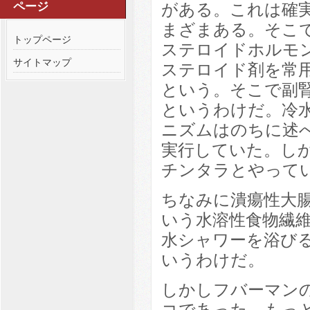
がある。これは確
ページ
まざまある。そこ
トップページ
ステロイドホルモ
サイトマップ
ステロイド剤を常
という。そこで副
というわけだ。冷
ニズムはのちに述
実行していた。し
チンタラとやって
ちなみに潰瘍性大
いう水溶性食物繊
水シャワーを浴び
いうわけだ。
しかしフバーマン
コであった。もっと