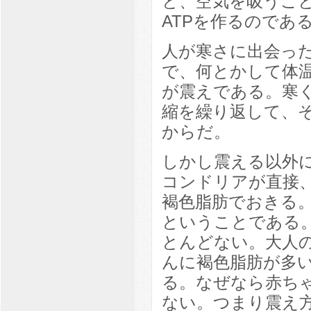
と、空気を吸うこ
ATPを作るのであ
人が寒さに出会っ
で、何とかして体
が震えである。寒く
縮を繰り返して、
からだ。
しかし震える以外
コンドリアが直接
褐色脂肪でおきる
ということである
とんどない。大人
んに褐色脂肪が多
る。なぜなら赤ち
ない。つまり震え