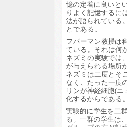
憶の定着に良いと
りよく記憶するに
法が語られている
とである。
フバーマン教授は
ている。それは何
ネズミの実験では
が与えられる場所
ネズミは二度とそ
なく、たった一度
リンが神経細胞(ニ
化するからである
実験的に学生を二
る。一群の学生は