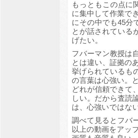
もっともこの点に
に集中して作業でき
にその中でも45分
とが話されている
げたい。
フバーマン教授は
とは違い、証拠の
挙げられているも
の言葉は心強い。
どれが信頼できて
しい。だから査読
は、心強いではな
調べて見るとフバー
以上の動画をアッ