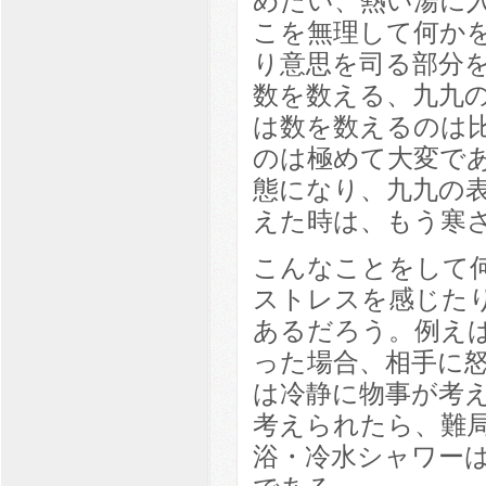
めたい、熱い湯に
こを無理して何か
り意思を司る部分
数を数える、九九
は数を数えるのは
のは極めて大変で
態になり、九九の
えた時は、もう寒
こんなことをして
ストレスを感じた
あるだろう。例え
った場合、相手に
は冷静に物事が考
考えられたら、難
浴・冷水シャワー