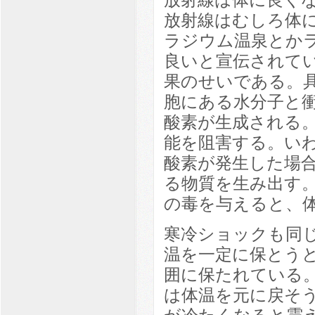
放射線はむしろ体
ラジウム温泉とか
良いと宣伝されて
果のせいである。
胞にある水分子と
酸素が生成される
能を阻害する。い
酸素が発生した場
る物質を生み出す
の毒を与えると、
寒冷ショックも同
温を一定に保とうと
囲に保たれている
は体温を元に戻そ