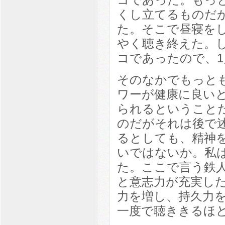
くし立てるものだ
た。そこで昼寝を
やく聴き終えた。
コであったので、1
そのなかでもっと
ワーが健康に良い
られるということ
のだがそれは後で
るとしても、精神
いではないか。私
た。ここで言う鉄
と意志力が充実し
力を増し、持久力
一度で聴ききるほ