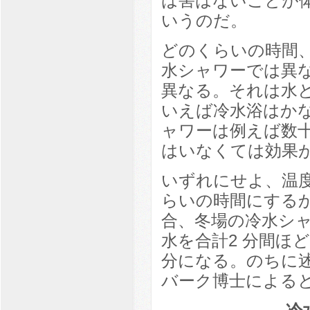
は害はないことが
いうのだ。
どのくらいの時間、
水シャワーでは異
異なる。それは水
いえば冷水浴はか
ャワーは例えば数
はいなくては効果
いずれにせよ、温
らいの時間にする
合、冬場の冷水シ
水を合計2 分間ほ
分になる。のちに
バーク博士によると