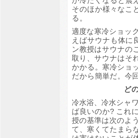
が冷たくなると震
そのほか様々なこ
る。
適度な寒冷ショッ
えばサウナも体に
ン教授はサウナの
取り、サウナはそ
かかる。寒冷ショ
だから簡単だ。今
ど
冷水浴、冷水シャ
ば良いのか? これ
授の基準は次のよ
て、寒くてたまら