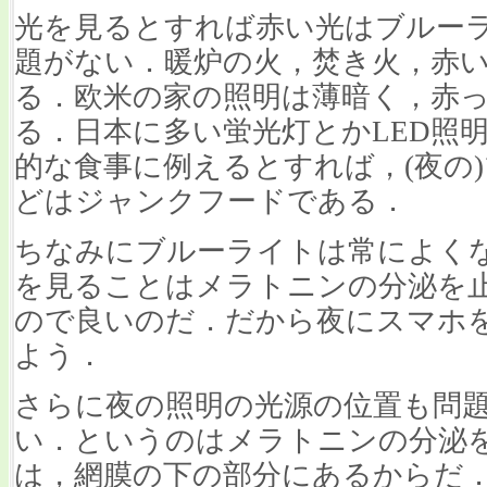
光を見るとすれば赤い光はブルー
題がない．暖炉の火，焚き火，赤
る．欧米の家の照明は薄暗く，赤
る．日本に多い蛍光灯とかLED照
的な食事に例えるとすれば，(夜の)
どはジャンクフードである．
ちなみにブルーライトは常によく
を見ることはメラトニンの分泌を
ので良いのだ．だから夜にスマホ
よう．
さらに夜の照明の光源の位置も問
い．というのはメラトニンの分泌
は，網膜の下の部分にあるからだ