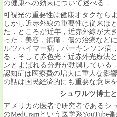
の健康への効果について述べる．
可視光の重要性は健康オタクなら
しかし近赤外線の重要性は従来ほ
た．ところが近年，近赤外線が大
った．美容，鎮痛，傷の治療など
ルツハイマー病，パーキンソン病
る．そして赤色光・近赤外光療法
ンとよばれる分野が勃興している
認知症は医療費の増大に重大な影
の話は国民経済的にも重要な意味
シュワルツ博士とM
アメリカの医者で研究者であるシュワルツ博
のMedCramという医学系YouTu