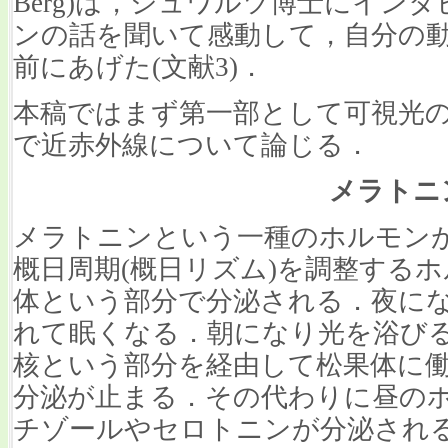
Berg)は，シュワルツ博士にイン
ンの話を聞いて感動して，自分の
前にあげた(文献3)．
本稿ではまず第一部として可視光
で近赤外線について論じる．
メラトニ
メラトニンという一種のホルモン
概日周期(概日リズム)を調整する
体という部分で分泌される．夜に
れて眠くなる．朝になり光を浴び
核という部分を経由して松果体に
分泌が止まる．その代わりに昼の
チゾールやセロトニンが分泌され