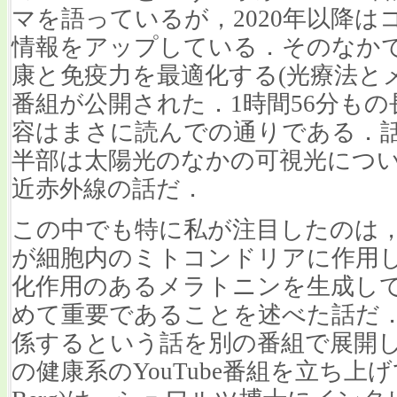
マを語っているが，2020年以降
情報をアップしている．そのなかで2
康と免疫力を最適化する(光療法とメ
番組が公開された．1時間56分も
容はまさに読んでの通りである．話
半部は太陽光のなかの可視光についての
近赤外線の話だ．
この中でも特に私が注目したのは
が細胞内のミトコンドリアに作用
化作用のあるメラトニンを生成し
めて重要であることを述べた話だ
係するという話を別の番組で展開し
の健康系のYouTube番組を立ち上げ