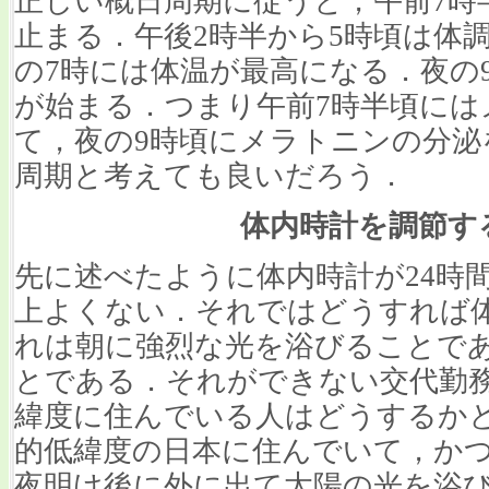
正しい概日周期に従うと，午前7時
止まる．午後2時半から5時頃は体
の7時には体温が最高になる．夜の
が始まる．つまり午前7時半頃には
て，夜の9時頃にメラトニンの分泌
周期と考えても良いだろう．
体内時計を調節す
先に述べたように体内時計が24時
上よくない．それではどうすれば体
れは朝に強烈な光を浴びることで
とである．それができない交代勤
緯度に住んでいる人はどうするか
的低緯度の日本に住んでいて，か
夜明け後に外に出て太陽の光を浴