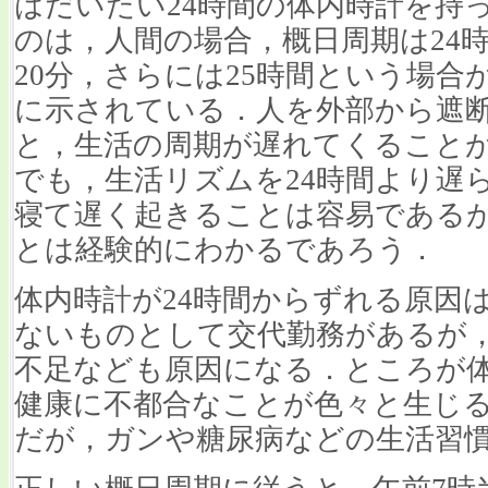
はだいたい24時間の体内時計を持
のは，人間の場合，概日周期は24時
20分，さらには25時間という場
に示されている．人を外部から遮
と，生活の周期が遅れてくること
でも，生活リズムを24時間より遅
寝て遅く起きることは容易である
とは経験的にわかるであろう．
体内時計が24時間からずれる原因
ないものとして交代勤務があるが
不足なども原因になる．ところが体
健康に不都合なことが色々と生じ
だが，ガンや糖尿病などの生活習