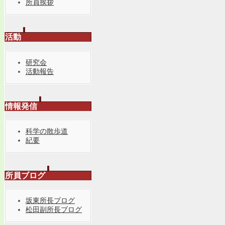
所員挨拶
活動
研究会
活動報告
情報発信
科学の散歩道
紀要
所員ブログ
坂東所長ブログ
松田副所長ブログ