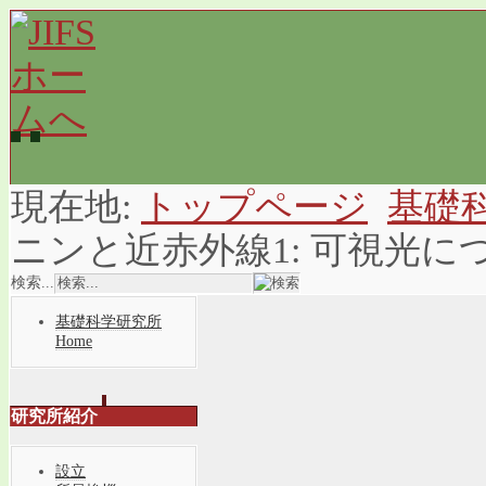
現在地:
トップページ
基礎
ニンと近赤外線1: 可視光に
検索...
基礎科学研究所
Home
研究所紹介
設立