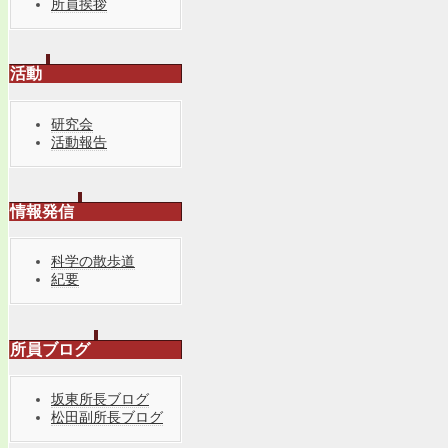
所員挨拶
活動
研究会
活動報告
情報発信
科学の散歩道
紀要
所員ブログ
坂東所長ブログ
松田副所長ブログ