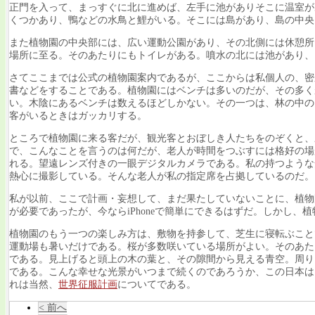
正門を入って、まっすぐに北に進めば、左手に池がありそこに温室が
くつかあり、鴨などの水鳥と鯉がいる。そこには島があり、島の中央
また植物園の中央部には、広い運動公園があり、その北側には休憩所
場所に至る。そのあたりにもトイレがある。噴水の北には池があり、
さてここまでは公式の植物園案内であるが、ここからは私個人の、密
書などをすることである。植物園にはベンチは多いのだが、その多く
い。木陰にあるベンチは数えるほどしかない。その一つは、林の中の
客がいるときはガッカリする。
ところで植物園に来る客だが、観光客とおぼしき人たちをのぞくと、
で、こんなことを言うのは何だが、老人が時間をつぶすには格好の場
れる。望遠レンズ付きの一眼デジタルカメラである。私の持つような安
熱心に撮影している。そんな老人が私の指定席を占拠しているのだ。
私が以前、ここで計画・妄想して、まだ果たしていないことに、植物
が必要であったが、今ならiPhoneで簡単にできるはずだ。しかし
植物園のもう一つの楽しみ方は、敷物を持参して、芝生に寝転ぶこと
運動場も暑いだけである。桜が多数咲いている場所がよい。そのあた
である。見上げると頭上の木の葉と、その隙間から見える青空。周り
である。こんな幸せな光景がいつまで続くのであろうか、この日本は
れは当然、
世界征服計画
についてである。
< 前へ