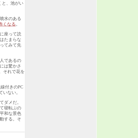
くと、池がい
噴水のある
赤くなる
。
に座って読
はたまらな
ってみて先
人であるの
には驚かさ
。それで花を
線付きのPC
ていない。
てダメだ。
て寝転ぶの
平和な景色
動する。そ