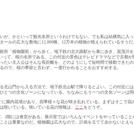
いが、かといって観光名所というわけでもない。でも私は結構気に入っ
ールの広大な敷地に12,000種、12万本の植物が植えられているそうだ
留所「植物園前」から歩く。地下鉄の北大路駅から東に歩き、賀茂川を
といって、桜の名所である。この付近の景色はテレビドラマなどで京都が
ったい主人公はそんな長距離を、どのようにして短時間で移動できたの
るので、桜の季節と言わず、一度行かれることをおすすめする。
る北山門から入る方法で、地下鉄北山駅で降りるとよい。この付近には
ひとつの文化ゾーンになっている。ちなみにもう一つの文化ゾーンは岡
すぐに園内花壇があり、四季様々な花が咲き乱れている。まずはそこで花
は咲いている。咲いている花の情報は、
ここ
をどうぞ。
室、2階には食堂がある。展示室ではいろんなイベントをやっていること
ことは重要なのだ。植物園は広大なので、計画を立てて歩かないとえら