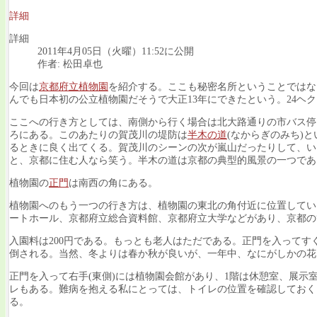
詳細
詳細
2011年4月05日（火曜）11:52に公開
作者: 松田卓也
今回は
京都府立植物園
を紹介する。ここも秘密名所ということではな
んでも日本初の公立植物園だそうで大正13年にできたという。24ヘクタ
ここへの行き方としては、南側から行く場合は北大路通りの市バス停
ろにある。このあたりの賀茂川の堤防は
半木の道
(なからぎのみち)
るときに良く出てくる。賀茂川のシーンの次が嵐山だったりして、い
と、京都に住む人なら笑う。半木の道は京都の典型的風景の一つであ
植物園の
正門
は南西の角にある。
植物園へのもう一つの行き方は、植物園の東北の角付近に位置してい
ートホール、京都府立総合資料館、京都府立大学などがあり、京都の
入園料は200円である。もっとも老人はただである。正門を入って
倒される。当然、冬よりは春か秋が良いが、一年中、なにがしかの花
正門を入って右手(東側)には植物園会館があり、1階は休憩室、展示
レもある。難病を抱える私にとっては、トイレの位置を確認しておく
る。