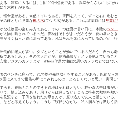
ある。温室に入るには、別に200円必要である。温室からさらに北に歩
に半木神社がある。
、軽食堂がある。当然トイレもある。正門を入って、ずっと右に進むと
そのほとりに見事な
楓の木
(フウの木)がある。これは紅葉時には
見事に
かな植物園の楽しみ方である。その一つは夏の暑い日に、木陰の
ベンチ
が太陽に晒されているのだ。春秋はそれがよいだろうが、夏の暑いとき
曲がりくねった道に沿ってある。私はそれを気に入っているのだが、行
圧倒的に老人が多い。タダということが効いているのだろう。自分も老
所であると思う。その老人達だが、結構高級なカメラを抱えていること
物デジタルカメラとか、iPhone付属の性能の悪いカメラなどではない
園のベンチに座って、PCで株や先物取引をすることがある。以前なら無
、植物園に来てまで世俗の垢にまみれるのは、よろしくないと思い、実現し
である。寝転ぶことのできる適地はそれほどない。林や森の中は虫がい
りで、植え込みがあり、周りからは見えないところに持参の敷物を敷い
を見渡すと、子供を連れたお母さんが、座り込んで友人と話している。
、などと考えてしまう。こうして寝転びながら、私の脳みそは激しく活