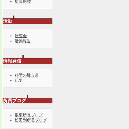
所員挨拶
活動
研究会
活動報告
情報発信
科学の散歩道
紀要
所員ブログ
坂東所長ブログ
松田副所長ブログ