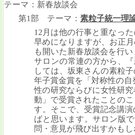
テーマ：新春放談会
第1部 テーマ：
素粒子統一理
12月は他の行事と重なっ
早めになりますが、お正月
も開いた新春放談会を行い
サロンの常連の方から、『
しては、坂東さんの素粒子
年子賞金賞を「対称性の自
性の研究ならびに女性研究
動」で受賞されたことのこ
す。そこで、受賞記念講演
ばと思います。サロン版で
問・意見が飛び出すかもし