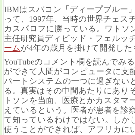
IBMはスパコン「ディープブルー
って、1997年、当時の世界チェ
カスパロフに勝っている。ワトソン
主任研究員ディビッド・フェルッ
ーム
が4年の歳月を掛けて開発した
YouTubeのコメント欄を読んで
ができて人間がコンピュータに支
パートシステムの一つに過ぎない
る。真実はその中間あたりにありそ
トソンを当面、医療とかカスタマ
えているという。医者が患者を診
て知っているわけではない。しか
使うことができれば、アフリカに