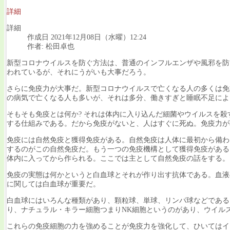
詳細
詳細
作成日 2021年12月08日（水曜）12:24
作者: 松田卓也
新型コロナウイルスを防ぐ方法は、普通のインフルエンザや風邪を防
われているが、それにうがいも大事だろう。
さらに免疫力が大事だ。新型コロナウイルスで亡くなる人の多くは免
の病気で亡くなる人も多いが、それは多分、働きすぎと睡眠不足によ
そもそも免疫とは何か? それは体内に入り込んだ細菌やウイルスを
する仕組みである。だから免疫がないと、人はすぐに死ぬ。免疫力が
免疫には自然免疫と獲得免疫がある。自然免疫は人体に最初から備わ
するのがこの自然免疫だ。もう一つの免疫機構として獲得免疫がある
体内に入ってから作られる。ここでは主として自然免疫の話をする。
免疫の実態は何かというと白血球とそれが作り出す抗体である。血液
に関しては白血球が重要だ。
白血球にはいろんな種類があり、顆粒球、単球、リンパ球などである
り、ナチュラル・キラー細胞つまりNK細胞というのがあり、ウイル
これらの免疫細胞の力を強めることが免疫力を強化して、ひいてはイ