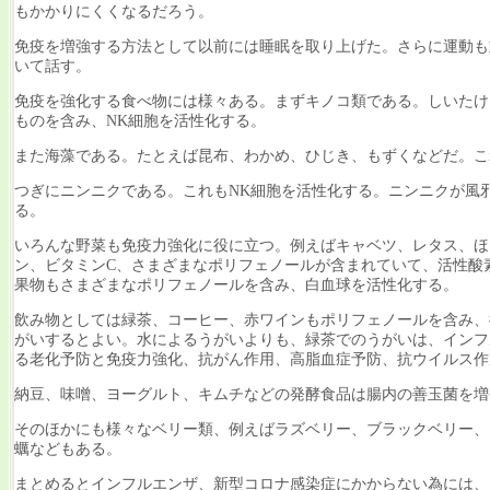
もかかりにくくなるだろう。
免疫を増強する方法として以前には睡眠を取り上げた。さらに運動も
いて話す。
免疫を強化する食べ物には様々ある。まずキノコ類である。しいたけ
ものを含み、NK細胞を活性化する。
また海藻である。たとえば昆布、わかめ、ひじき、もずくなどだ。こ
つぎにニンニクである。これもNK細胞を活性化する。ニンニクが風
る。
いろんな野菜も免疫力強化に役に立つ。例えばキャベツ、レタス、ほ
ン、ビタミンC、さまざまなポリフェノールが含まれていて、活性酸
果物もさまざまなポリフェノールを含み、白血球を活性化する。
飲み物としては緑茶、コーヒー、赤ワインもポリフェノールを含み、
がいするとよい。水によるうがいよりも、緑茶でのうがいは、インフ
る老化予防と免疫力強化、抗がん作用、高脂血症予防、抗ウイルス作
納豆、味噌、ヨーグルト、キムチなどの発酵食品は腸内の善玉菌を増
そのほかにも様々なベリー類、例えばラズベリー、ブラックベリー、
蠣などもある。
まとめるとインフルエンザ、新型コロナ感染症にかからない為には、