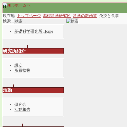
現在地:
トップページ
基礎科学研究所
科学の散歩道
免疫と食事
検索...
基礎科学研究所 Home
研究所紹介
設立
所員挨拶
活動
研究会
活動報告