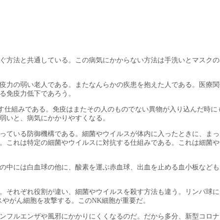
ぐ方法と共通している。この病気にかからない方法は手洗いとマスクの
疫力の弱い老人である。またなんらかの疾患を抱えた人である。医療関
る免疫力低下であろう。
殺す仕組みである。免疫はまたその人のものでない異物が入り込んだ時に
弱いと、病気にかかりやすくなる。
っている防御機構である。細菌やウイルスが体内に入ったときに、まっ
。これは特定の細菌やウイルスに対抗する仕組みである。これは細菌や
の中には白血球の他に、酸素を運ぶ赤血球、出血を止める血小板なども
。それぞれ役割が違い、細菌やウイルスを殺す方法も違う。リンパ球に
スやがん細胞を攻撃する。このNK細胞が重要だ。
ンフルエンザや風邪にかかりにくくなるのだ。だから多分、新型コロナ