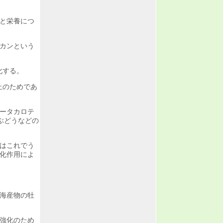
と栄養につ
カンという
化する。
止のためであ
ータカロテ
ぶどうなどの
はこれでう
化作用によ
海産物の牡
強化のため