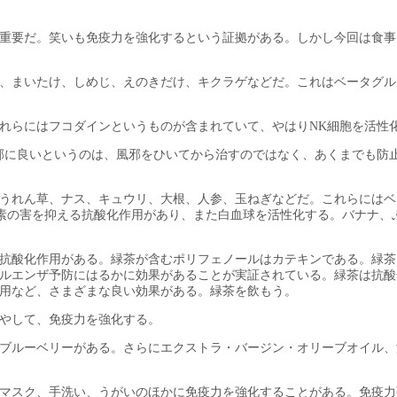
重要だ。笑いも免疫力を強化するという証拠がある。しかし今回は食事
、まいたけ、しめじ、えのきだけ、キクラゲなどだ。これはベータグル
れらにはフコダインというものが含まれていて、やはりNK細胞を活性
邪に良いというのは、風邪をひいてから治すのではなく、あくまでも防
うれん草、ナス、キュウリ、大根、人参、玉ねぎなどだ。これらにはベ
素の害を抑える抗酸化作用があり、また白血球を活性化する。バナナ、
抗酸化作用がある。緑茶が含むポリフェノールはカテキンである。緑茶
ルエンザ予防にはるかに効果があることが実証されている。緑茶は抗酸
用など、さまざまな良い効果がある。緑茶を飲もう。
やして、免疫力を強化する。
ブルーベリーがある。さらにエクストラ・バージン・オリーブオイル、
マスク、手洗い、うがいのほかに免疫力を強化することがある。免疫力