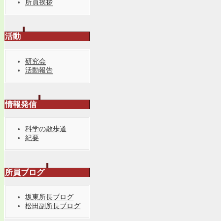
所員挨拶
活動
研究会
活動報告
情報発信
科学の散歩道
紀要
所員ブログ
坂東所長ブログ
松田副所長ブログ