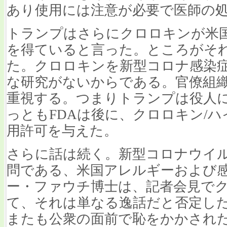
あり使用には注意が必要で医師の
トランプはさらにクロロキンが米国食
を得ていると言った。ところがそれ
た。クロロキンを新型コロナ感染
な研究がないからである。官僚組織
重視する。つまりトランプは役人
っともFDAは後に、クロロキン/
用許可を与えた。
さらに話は続く。新型コロナウイ
問である、米国アレルギーおよび
ー・ファウチ博士は、記者会見で
て、それは単なる逸話だと否定し
またも公衆の面前で恥をかかされ