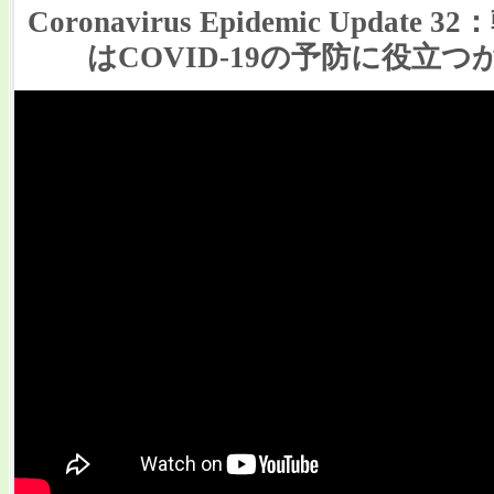
Coronavirus Epidemic Upd
はCOVID-19の予防に役立つ