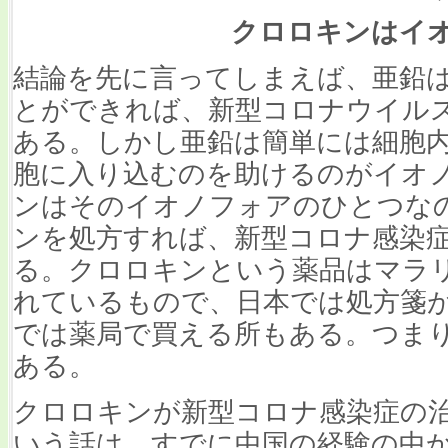
クロロキンはイ
結論を先に言ってしまえば、亜鉛
とができれば、新型コロナウイル
ある。しかし亜鉛は簡単には細胞
胞に入り込むのを助けるのがイオ
ンはそのイオノフォアのひとつな
ンを処方すれば、新型コロナ感染
る。クロロキンという薬品はマラ
れているもので、日本では処方箋
では薬局で買える所もある。つま
ある。
クロロキンが新型コロナ感染症の
いう話は、すでに中国の経験の中