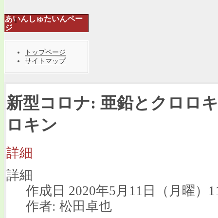
あいんしゅたいんペー
ジ
トップページ
サイトマップ
新型コロナ: 亜鉛とクロロ
ロキン
詳細
詳細
作成日 2020年5月11日（月曜）11
作者: 松田卓也