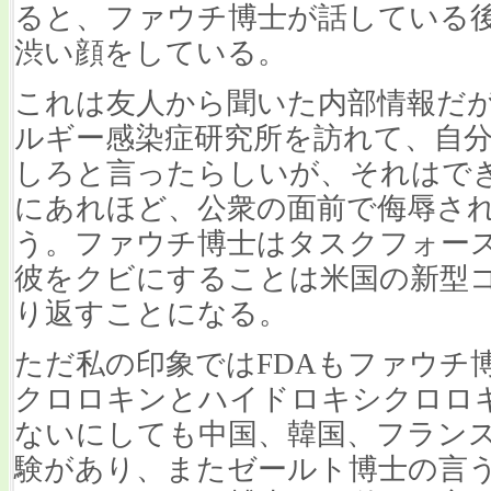
ると、ファウチ博士が話している
渋い顔をしている。
これは友人から聞いた内部情報だ
ルギー感染症研究所を訪れて、自
しろと言ったらしいが、それはで
にあれほど、公衆の面前で侮辱さ
う。ファウチ博士はタスクフォー
彼をクビにすることは米国の新型
り返すことになる。
ただ私の印象ではFDAもファウチ
クロロキンとハイドロキシクロロ
ないにしても中国、韓国、フラン
験があり、またゼールト博士の言