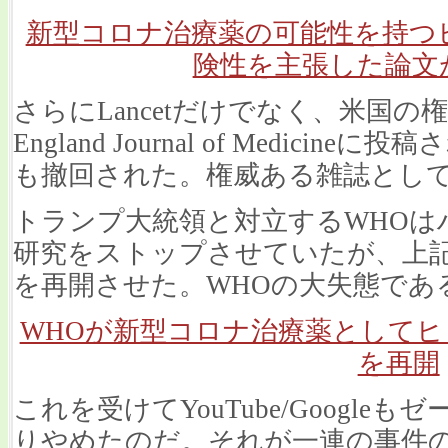
新型コロナ治療薬の可能性を持つ
険性を主張した論文
さらにLancetだけでなく、米国の権
England Journal of Medic
も撤回された。権威ある雑誌とし
トランプ大統領と対立するWHOは
研究をストップさせていたが、上
を再開させた。WHOの大失態であ
WHOが新型コロナ治療薬として
を再開
これを受けてYouTube/Googl
りやめたのだ。それが一連の事件