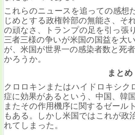
これらのニュースを追っての感想
じめとする政権幹部の無能さ、そ
の頑なさ、トランプの足を引っ張
三者三様の争いが米国の国益を大
が、米国が世界一の感染者数と死
かろうか。
まとめ
クロロキンまたはハイドロキシク
症に効果があるという、中国、韓
またその作用機序に関するゼール
もある。しかし米国ではこれが政
れてしまった。