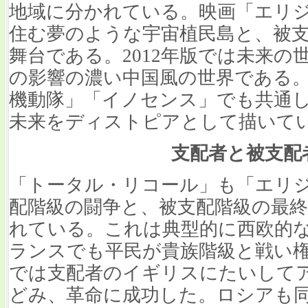
地域に分かれている。映画「エリ
住む夢のような宇宙植民島と、被
舞台である。2012年版では未来
の影響の濃い中国風の世界である
機動隊」「イノセンス」でも共通
未来をディストピアとして描いて
支配者と被支配
「トータル・リコール」も「エリ
配階級の闘争と、被支配階級の最
れている。これは典型的に西欧的
ランスでも平民が貴族階級と戦い
では支配者のイギリスにたいして
どみ、革命に成功した。ロシアも