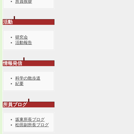
所員挨拶
活動
研究会
活動報告
情報発信
科学の散歩道
紀要
所員ブログ
坂東所長ブログ
松田副所長ブログ