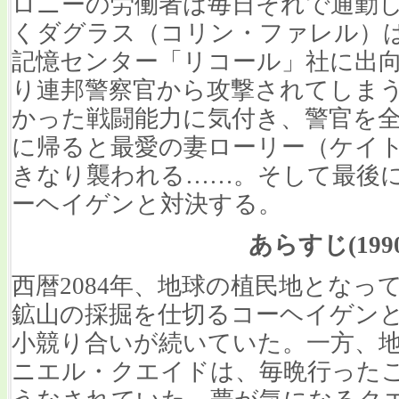
ロニーの労働者は毎日それで通勤
くダグラス（コリン・ファレル）
記憶センター「リコール」社に出
り連邦警察官から攻撃されてしま
かった戦闘能力に気付き、警官を
に帰ると最愛の妻ローリー（ケイ
きなり襲われる……。そして最後
ーヘイゲンと対決する。
あらすじ(199
西暦2084年、地球の植民地とな
鉱山の採掘を仕切るコーヘイゲン
小競り合いが続いていた。一方、
ニエル・クエイドは、毎晩行った