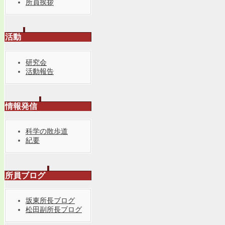
所員挨拶
活動
研究会
活動報告
情報発信
科学の散歩道
紀要
所員ブログ
坂東所長ブログ
松田副所長ブログ