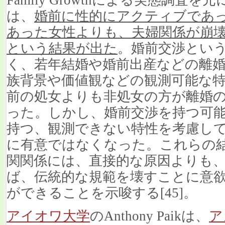
は、
婚前に性的にアクティブであ
あった女性よりも、夫婦関係が崩
という結果が出た
。婚前交渉とい
く、若年結婚や婚前出産などの離
族背景や価値観などの観測可能な
前の処女よりも非処女の方が離婚
った。しかし、婚前交渉を持つ可
持つ、観測できない特性を考慮し
に有意ではなくなった。これらの
関関係には、直接的な原因よりも
ば、伝統的な規範を壊すことに意
ができることを示唆する[45]。
アイオワ大学
のAnthony Paikは、
ア