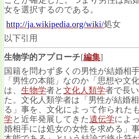
女を選択するのである。
処女
http://ja.wikipedia.org/wiki/
以下引用
生物学的アプローチ
[
編集
]
国籍を問わず多くの男性が結婚相
「男性の本能」なのか「思想や文
は、
生物学
者と
文化人類学
者で長
た。文化人類学者は「男性が結婚
る」事を、文化によって作られたもの
学
と近年発展してきた
遺伝学
によ
婚相手には処女の女性を求める」
本能である』という結論で終止符