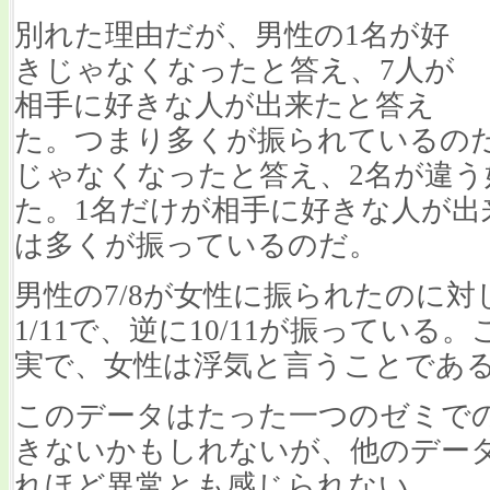
別れた理由だが、男性の1名が好
きじゃなくなったと答え、7人が
相手に好きな人が出来たと答え
た。つまり多くが振られているのだ
じゃなくなったと答え、2名が違う
た。1名だけが相手に好きな人が出
は多くが振っているのだ。
男性の7/8が女性に振られたのに
1/11で、逆に10/11が振ってい
実で、女性は浮気と言うことであ
このデータはたった一つのゼミで
きないかもしれないが、他のデー
れほど異常とも感じられない。