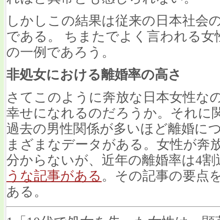
しかしこの結果は従来の日本社会
である。 ちまたでよく言われる女
の一例であろう。
非処女における離婚率の高さ
さてこのように奔放な日本女性な
幸せになれるのだろうか。それに
過去の男性関係が多いほど離婚に
まざまなデータがある。女性が奔
分からないが、近年の離婚率は4割
うな記事がある
。その記事の要点
ある。