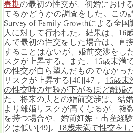
春期
の最初の性交が、初婚におけ
てるかどうかの調査をした。この調査は、
Survey of Family Growthに
人に対して行われた。結果は、16
んで最初の性交をした場合は、直
することはないが、婚前交渉をし
スクが上昇する。また、16歳未満
の性交が自ら望んだものでなかっ
リスクが上昇する[46][47]。
16歳
の性交時の年齢が下がるほど離婚
た、将来の夫との婚前交渉は、結
より離婚リスクが高くなるが、複
を持つ場合や、婚前妊娠・出産経
クは低い[49]。
18歳未満で性交を