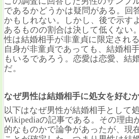
この調査に回答した男性のサンプ
であるかどうかは疑問がある。回
かもしれない。しかし、後で示す
あるものの割合は決して低くない
性は結婚相手が非童貞に限定され
自身が非童貞であっても、結婚相
もいるであろう。恋愛は恋愛、結
だ。
なぜ男性は結婚相手に処女を好む
以下はなぜ男性が結婚相手として
Wikipediaの記事である。その
的なものかで論争があったが、現
ことが確定した。つまり男性は結