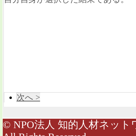
次へ >
© NPO法人 知的人材ネットワ