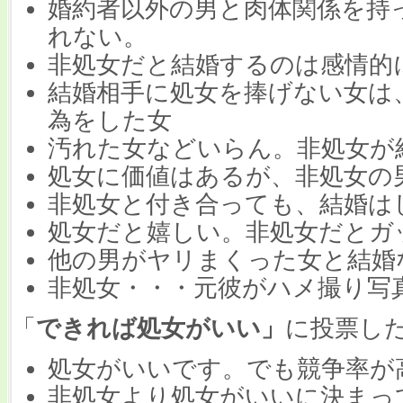
婚約者以外の男と肉体関係を持
れない。
非処女だと結婚するのは感情的
結婚相手に処女を捧げない女は
為をした女
汚れた女などいらん。非処女が
処女に価値はあるが、非処女の
非処女と付き合っても、結婚は
処女だと嬉しい。非処女だとガ
他の男がヤリまくった女と結婚
非処女・・・元彼がハメ撮り写
「
できれば処女がいい」
に投票し
処女がいいです。でも競争率が
非処女より処女がいいに決まっ