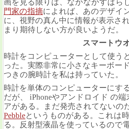
画を見る限りは、なかなかすばら
門家の指摘
によれば、あのデザインで
に、視野の真ん中に情報が表示さ
まり期待しない方が良いようだ。
スマートウ
時計をコンピューターとして使う
った。実際非常に小さなキーボー
つきの腕時計を私は持っていた。
時計を単体のコンピューターにす
だが、 iPhoneやアンドロイド 
アがある。まだ発売されてないの
Pebble
というものがある。これは
る。反射型液晶を使っているので