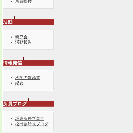
所員挨拶
活動
研究会
活動報告
情報発信
科学の散歩道
紀要
所員ブログ
坂東所長ブログ
松田副所長ブログ