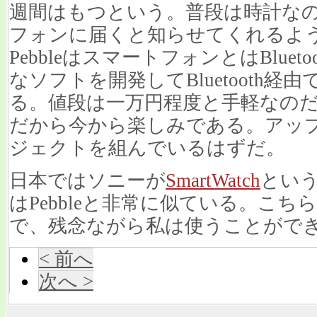
週間はもつという。普段は時計な
フォンに届くと知らせてくれるよ
PebbleはスマートフォンとはBlue
なソフトを開発してBluetooth
る。値段は一万円程度と手軽なのだ
だから今から楽しみである。アッ
ジェクトを組んでいるはずだ。
日本ではソニーが
SmartWatch
とい
はPebbleと非常に似ている。こ
で、残念ながら私は使うことができ
< 前へ
次へ >