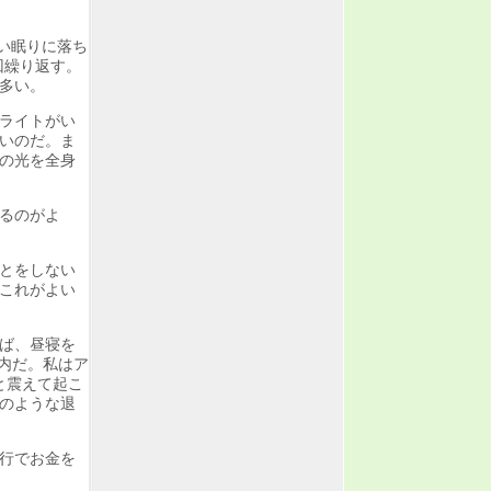
深い眠りに落ち
回繰り返す。
多い。
ライトがい
いのだ。ま
の光を全身
るのがよ
とをしない
これがよい
ば、昼寝を
以内だ。私はア
と震えて起こ
のような退
行でお金を