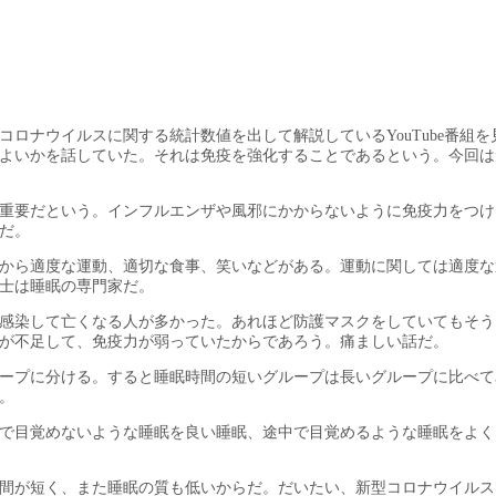
ロナウイルスに関する統計数値を出して解説しているYouTube番組を
よいかを話していた。それは免疫を強化することであるという。今回は
重要だという。インフルエンザや風邪にかからないように免疫力をつけ
だ。
から適度な運動、適切な食事、笑いなどがある。運動に関しては適度な
士は睡眠の専門家だ。
感染して亡くなる人が多かった。あれほど防護マスクをしていてもそう
が不足して、免疫力が弱っていたからであろう。痛ましい話だ。
ループに分ける。すると睡眠時間の短いグループは長いグループに比べて
。
で目覚めないような睡眠を良い睡眠、途中で目覚めるような睡眠をよく
間が短く、また睡眠の質も低いからだ。だいたい、新型コロナウイルス