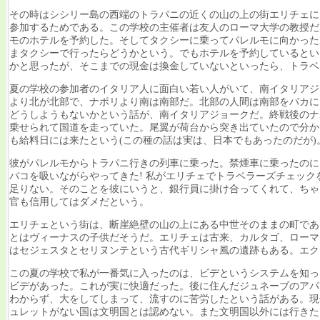
その時はシシリー島の西端のトラパニの近くの山の上の街エリチェに
参加するためである。この学校の主催者は友人のローマ大学の教授だ
モのホテルを予約した。そしてタクシーに乗ってパレルモに向かった
まタクシーで行ったらどうかという。でもホテルを予約しているとい
かと思ったが、そこまでの現金は換金していないといったら、トラベ
夏の学校の参加者のイタリア人に面白い若い人がいて、南イタリアジ
より北が北部で、ナポリより南は南部だ。北部の人間は南部をバカに
どうしようもないかという話が、南イタリアジョークだ。終戦後のナ
乗せられて国道を走っていた。尾翼が荷台から突き出ていたので分か
も給料日には来たという(この種の話は実は、日本でもあったのだが)
彼がパレルモからトラパニ行きの列車に乗った。禁煙車に乗ったのに
バコを吸いながらやってきた! 私がエリチェでトラベラーズチェッ
足りない。そのことを彼にいうと、銀行員に掛け合ってくれて、ちゃ
官も信用してはダメだという。
エリチェという街は、断崖絶壁の山の上にある中世そのままの町であ
とはヴィーナスの子供だそうだ。エリチェは古来、カルタゴ、ローマ
はセジェスタとセリヌンテという古代ギリシャ風の遺跡もある。エク
この夏の学校で私が一番気に入ったのは、ビデというシステムを知っ
ビデがあった。これが実に快適だった。後に住んだジュネーブのアパ
わからず、大をしてしまって、流すのに苦労したという話がある。現
ュレットがない国は文明国とは認めない。また文明国以外には行きた