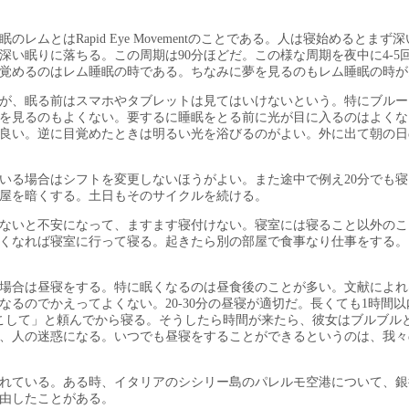
とはRapid Eye Movementのことである。人は寝始めるとまず
い眠りに落ちる。この周期は90分ほどだ。この様な周期を夜中に4-5
覚めるのはレム睡眠の時である。ちなみに夢を見るのもレム睡眠の時が
が、眠る前はスマホやタブレットは見てはいけないという。特にブルー
を見るのもよくない。要するに睡眠をとる前に光が目に入るのはよくな
良い。逆に目覚めたときは明るい光を浴びるのがよい。外に出て朝の日
いる場合はシフトを変更しないほうがよい。また途中で例え20分でも寝
屋を暗くする。土日もそのサイクルを続ける。
ないと不安になって、ますます寝付けない。寝室には寝ること以外のこ
くなれば寝室に行って寝る。起きたら別の部屋で食事なり仕事をする。
場合は昼寝をする。特に眠くなるのは昼食後のことが多い。文献によれ
るのでかえってよくない。20-30分の昼寝が適切だ。長くても1時間
ら起こして」と頼んでから寝る。そうしたら時間が来たら、彼女はブルブル
、人の迷惑になる。いつでも昼寝をすることができるというのは、我々
れている。ある時、イタリアのシシリー島のパレルモ空港について、銀
由したことがある。