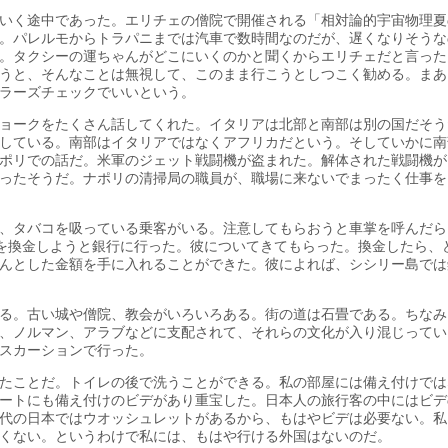
いく途中であった。エリチェの僧院で開催される「相対論的宇宙物理夏
。パレルモからトラパニまでは汽車で数時間なのだが、遅くなりそうな
。タクシーの運ちゃんがどこにいくのかと聞くからエリチェだと言った
うと、そんなことは無視して、このまま行こうとしつこく勧める。まあ
ラーズチェックでいいという。
ョークをたくさん話してくれた。イタリアは北部と南部は別の国だそう
している。南部はイタリアではなくアフリカだという。そしていかに南
ポリでの話だ。米軍のジェット戦闘機が盗まれた。解体された戦闘機が
ったそうだ。ナポリの清掃局の職員が、職場に来ないでまったく仕事を
。
、タバコを吸っている乗客がいる。注意してもらおうと車掌を呼んだら
クを換金しようと銀行に行った。彼についてきてもらった。換金したら、
んとした金額を手に入れることができた。彼によれば、シシリー島では
る。古い城や僧院、教会がいろいろある。街の道は石畳である。ちなみ
、ノルマン、アラブなどに支配されて、それらの文化が入り混じってい
スカーションで行った。
たことだ。トイレの後で洗うことができる。私の部屋には備え付けでは
ートにも備え付けのビデがあり重宝した。日本人の旅行客の中にはビデ
代の日本ではウオッシュレットがあるから、もはやビデは必要ない。私
くない。というわけで私には、もはや行ける外国はないのだ。