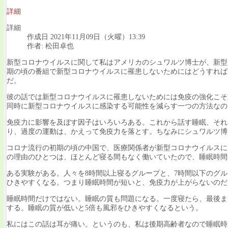
詳細
詳細
作成日 2021年11月09日（火曜）13:39
作者: 松田卓也
新型コロナウイルスに関して私はアメリカのシュワルツ博士が、新型コ
期の頃の番組で新型コロナウイルスに罹患しないためにはどうすれば
だ。
彼の話では新型コロナウイルスに罹患しないためには免疫の強化こそ
同時に新型コロナウイルスに感染する可能性を減らす一つの方法なの
免疫力に影響を及ぼす因子はいろいろある。これから話す睡眠、それ
り、過度の運動は、かえって免疫力を落とす。ちなみにシュワルツ博
コロナ流行の初期の頃の中国で、医療関係者が新型コロナウイルスに
の理由のひとつは、ほとんど寝る間もなく働いていたので、睡眠時間
ある実験がある。人々を8時間以上寝るグループと、7時間以下のグ
ひきやすくなる。つまり睡眠時間が短いと、免疫力が上がらないのだ
睡眠時間だけではない。睡眠の質も問題になる。一度寝たら、最後ま
する。睡眠の質が低いと5倍も風邪をひきやすくなるという。
私にはこの話は耳が痛い。というのも、私は後期高齢者なので睡眠時