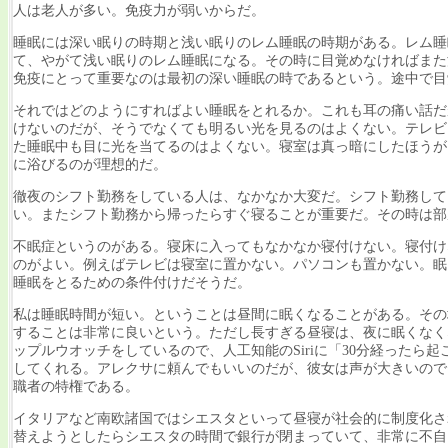
人は老人が多い。免疫力が弱いからだ。
睡眠には深い眠りの時期と浅い眠りのレム睡眠の時期がある。レム睡眠のレム
て、やがて浅い眠りのレム睡眠になる。その時に目覚めなければまた深
免疫にとって重要なのは最初の深い睡眠の時であるという。途中で目
それではどのようにすればよい睡眠をとれるか。これも耳の痛い話だ
けないのだが、そうでなくても明るい光を見るのはよくない。テレビ
た睡眠中も目に光を当てるのはよくない。寝室は真っ暗にしたほうが
に浴びるのが理想的だ。
徹夜のシフト勤務をしている人は、なかなか大変だ。シフト勤務して
い。またシフト勤務から帰ったらすぐ寝ることが重要だ。その時は部
不眠症というのがある。寝床に入ってもなかなか寝付けない。寝付け
のがよい。例えばテレビは寝室に置かない。パソコンも置かない。眠
睡眠をとるための条件付けだそうだ。
私は睡眠時間が短い。ということは昼間に眠くなることがある。その
することは非常に良いという。ただし長すぎる昼寝は、夜に眠くなくな
ップルウオッチをしているので、人工知能のSiriに「30分経った
してくれる。アレクサに頼んでもいいのだが、彼女は声が大きいので
職者の特権である。
イタリアなど南欧諸国ではシエスタといって昼寝が社会的に制度化さ
替えようとしたらシエスタの時間で銀行が閉まっていて、非常に不自