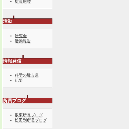
所員挨拶
活動
研究会
活動報告
情報発信
科学の散歩道
紀要
所員ブログ
坂東所長ブログ
松田副所長ブログ