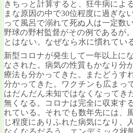
きちっと計算すると、狂牛病によ
まな原因の中で30位程度に過ぎな
って風呂で溺れて死ぬ人は一定数
野球の野村監督がその例であるが
とはない。なぜなら水に慣れてい
新型コロナが発生して一年以上に
なされた。病気の性質もかなり分
療法も分かってきた。またどうす
分かってきた。ワクチンも広まっ
はだんだん未知ではなくなってき
無くなる。コロナは完全に収束す
れている。それでも数年先には、
じ程度にありふれた病気になり、
なくなるだろう。エンデミック状