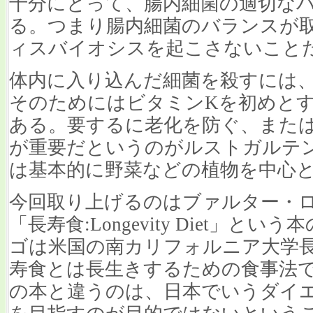
十分にとって、腸内細菌の適切な
る。つまり腸内細菌のバランスが
ィスバイオシスを起こさないこと
体内に入り込んだ細菌を殺すには
そのためにはビタミンKを初めと
ある。要するに老化を防ぐ、また
が重要だというのがルストガルテ
は基本的に野菜などの植物を中心
今回取り上げるのはブァルター・
「長寿食:Longevity Diet」
ゴは米国の南カリフォルニア大学
寿食とは長生きするための食事法
の本と違うのは、日本でいうダイ