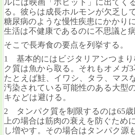
ルには映画「ホビット」に出てく
る。彼らは成長ホルモンが欠乏し
糖尿病のような慢性疾患にかかり
生活は不健康であるのに不思議と
そこで長寿食の要点を列挙する。
1 基本的にはビジタリアンつまり
ク質は魚から取る。それもオメガ3
たとえば鮭、イワシ、タラ、マス
汚染されている可能性のある大型
キなどは避ける。
2 タンパク質を制限するのは65歳
上の場合は筋肉の衰えを防ぐため
し増やす。その場合はタンパク源