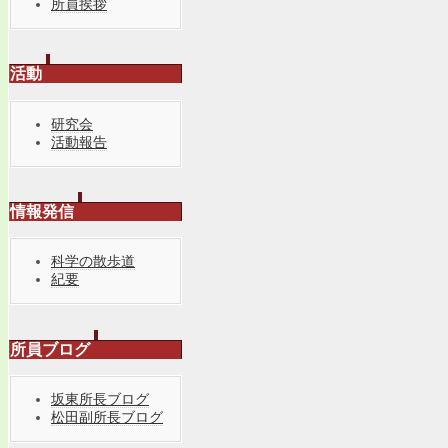
所員挨拶
活動
研究会
活動報告
情報発信
科学の散歩道
紀要
所員ブログ
坂東所長ブログ
松田副所長ブログ