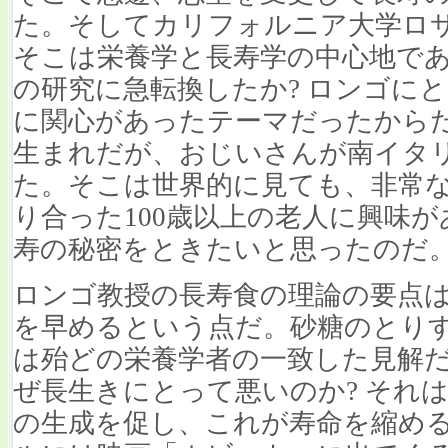
た。そしてカリフォルニア大学ロ
そこは栄養学と長寿学の中心地で
の研究に急転換したか? ロンゴに
に関心があったテーマだったから
生まれだが、おじいさんが南イタ
た。そこは世界的に見ても、非常
り合った100歳以上の老人に興味
寿の秘密をときたいと思ったのだ
ロンゴ教授の長寿食の理論の要点
を早めるという点だ。砂糖のとり
は殆どの栄養学者の一致した見解
ぜ長生きにとって悪いのか? それ
の生成を促し、これが寿命を縮め