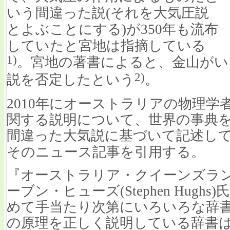
いう間違った説(それを大気圧説
とよぶことにする)が350年も流布
していたと宮地は指摘している
1)
。宮地の著書によると、金山がい
2)
説を否定したという
。
2010年にオーストラリアの物理
関する説明について、世界の事典
間違った大気説に基づいて記述し
そのニュース記事を引用する。
『オーストラリア・クイーンズラ
ーブン・ヒューズ(Stephen Hug
めて手当たり次第にいろいろな辞
の原理を正しく説明している辞書