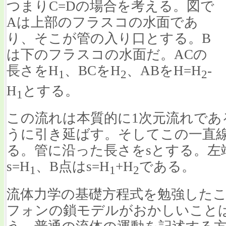
つまりC=Dの場合を考える。図で
Aは上部のフラスコの水面であ
り、そこが管の入り口とする。B
は下のフラスコの水面だ。ACの
長さをH
、BCをH
、ABをH=H
-
1
2
2
H
とする。
1
この流れは本質的に1次元流れであ
うに引き延ばす。そしてこの一直
る。管に沿った長さをsとする。左端
s=H
、B点はs=H
+H
である。
1
1
2
流体力学の基礎方程式を勉強した
フォンの鎖モデルがおかしいこと