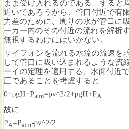
まま受け入れるのである。すると
近いであろうから、管口付近で有
力差のために、周りの水が管口に
ーカー内のその付近の流れを解析
無視するわけにはいかない。
サイフォンを流れる水流の流速を
して管口に吸い込まれるような流
ーイの定理を適用する。水面付近
圧であることを考慮すると
0+ρgH+P
=ρv^2/2+ρgH+P
atm
A
故に
P
=P
-ρv^2/2
A
atm