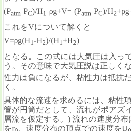
(P
-P
)/H
-ρg+V=-(P
-P
)/H
+ρ
atm
C
1
atm
C
2
これをVについて解くと
V=ρg(H
-H
)/(H
+H
)
1
2
1
2
となる。この式には大気圧は入っ
う。その意味で大気圧説は正しくな
性力は負になるが、粘性力は抵抗
く。
具体的な流速を求めるには、粘性
管が円筒だとして、流れがポアズイ
層流を仮定する。) 流れの速度分
をr
、速度分布の頂点での速度をU
0