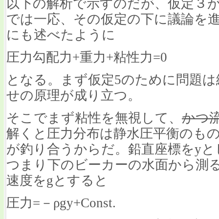
以下の解析で示すのだが、仮定３
では一応、その仮定の下に議論を
にも述べたように
圧力勾配力+重力+粘性力=0
となる。まず仮定5のために問題は
せの原理が成り立つ。
そこでまず粘性を無視して、
かつ
解くと圧力分布は静水圧平衡のも
が釣り合うからだ。鉛直座標をyと
つまり下のビーカーの水面から測る
速度をgとすると
圧力=－ρgy+Const.