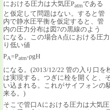
における圧力は大気圧P
である
atm
と仮定して問題はない。すると管
内で静水圧平衡を仮定すると、管
内の圧力分布は図7の黒線のよう
になる。この場合A点における圧
り低い値
P
=P
-ρgH
A
atm
になる。(2013/12/22 管の入
は実現する。つぎに栓を開くと、
い込まれる。これがサイフォンの
来る。)
そこで管口Aにおける圧力は大気