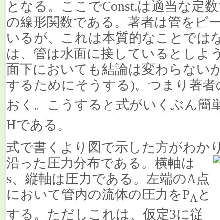
となる。ここでConst.は適当な
の線形関数である。著者は管をビ
いるが、これは本質的なことでは
は、管は水面に接しているとしよう(20
面下においても結論は変わらない
するためにそうする)。つまり著者
おく。こうすると式がいくぶん簡
Hである。
式で書くより図で示した方がわか
沿った圧力分布である。横軸は
s、縦軸は圧力である。左端のA点
において管内の流体の圧力をP
と
A
する。ただしこれは、仮定3に従