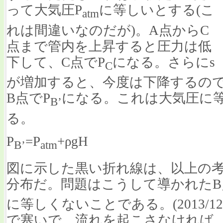
って大気圧P
に等しいとする(こ
atm
れは間違いなのだが)。A点からC
点まで管内を上昇すると圧力は低
下して、C点でP
になる。さらにs
C
が増加すると、今度は下降するの
B点でP
になる。これは大気圧に
B’
る。
P
=P
+ρgH
B’
atm
図に示した黒い折れ線は、以上の
分布だ。問題はこうして導かれたB
に等しくないことである。(2013/1
で塞いで、流れを起こさなければ