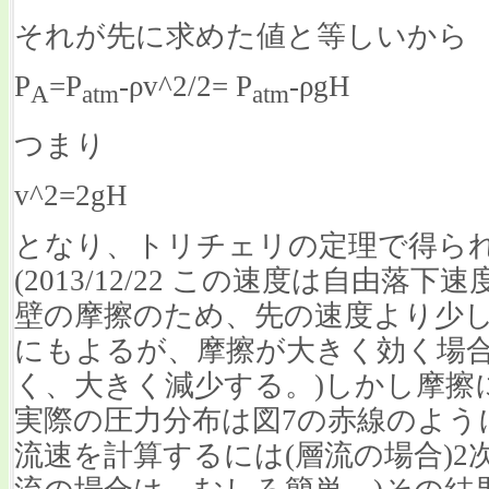
それが先に求めた値と等しいから
P
=P
-ρv^2/2= P
-ρgH
A
atm
atm
つまり
v^2=2gH
となり、トリチェリの定理で得ら
(2013/12/22 この速度は自由落
壁の摩擦のため、先の速度より少し
にもよるが、摩擦が大きく効く場
く、大きく減少する。)しかし摩擦
実際の圧力分布は図7の赤線のよう
流速を計算するには(層流の場合)2