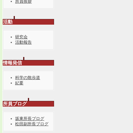
所員挨拶
活動
研究会
活動報告
情報発信
科学の散歩道
紀要
所員ブログ
坂東所長ブログ
松田副所長ブログ