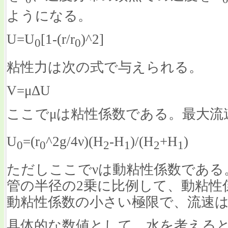
ようになる。
U=U
[1-(r/r
)^2]
0
0
粘性力は次の式で与えられる。
V=μΔU
ここでμは粘性係数である。最大流
U
=(r
^2g/4ν)(H
-H
)/(H
+H
)
0
0
2
1
2
1
ただしここでνは動粘性係数である
管の半径の2乗に比例して、動粘性
動粘性係数の小さい極限で、流速
具体的な数値として、水を考えると