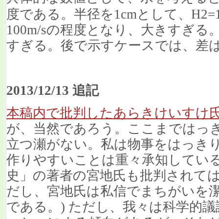
度である。半径を1cmとして、H2=1m
100m/sの程度となり、大きすぎる。(2
すぎる。後で示すケースでは、差は
2013/12/13 追記
本稿内で批判したあらきけいすけ
が、当然であろう。ここまではっ
立つ瀬がない。私は物事をはっき
作りやすいことは重々承知してい
史」の著者の宮地氏も批判されては
だし、宮地氏は私信でまちがいを
である。) ただし、我々は科学的