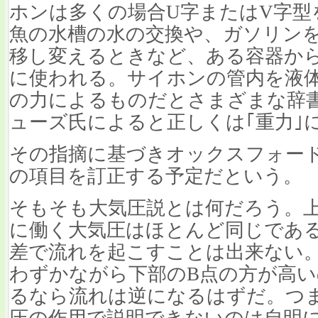
ホンは多くの場合U字またはV字型
魚の水槽の水の交換や、ガソリン
移し変えるときなど、ある容器か
に使われる。サイホンの管内を液体
の力によるものだとさまざまな辞
ューズ氏によると正しくは｢重力｣
その指摘に基づきオックスフォー
の項目を訂正する予定だという。
そもそも大気圧説とは何だろう。上
に働く大気圧はほとんど同じであ
差で流れを起こすことは出来ない
わずかながら下部のB点の方が高
るなら流れは逆になるはずだ。つ
圧の作用で説明できないのは自明に