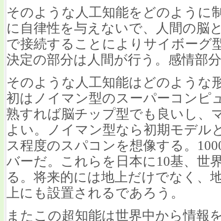
そのような人工知能をどのように
に自律性を与えないで、人間の脳
で接続することによりサイボーグ
決定の部分は人間が行う。感情部
そのような人工知能はどのような
初はノイマン型のスーパーコンピ
熟すれば脳チップ型でも良いし、
よい。ノイマン型なら初期モデルと
ス程度のスパコンを想像する。10
バーだ。これらを日本に10基、世界で
る。将来的には地上だけでなく、
上にも設置されるであろう。
またこの超知能は世界中から情報