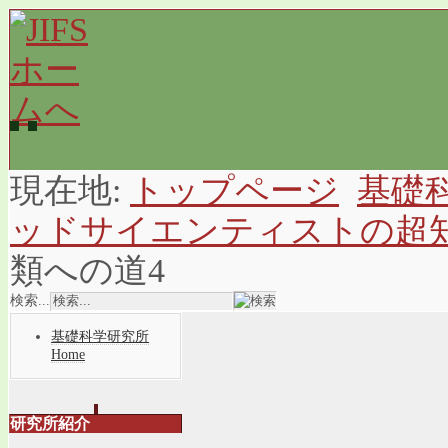
現在地:
トップページ
基礎
ッドサイエンティストの超
類への道4
検索...
基礎科学研究所
Home
研究所紹介