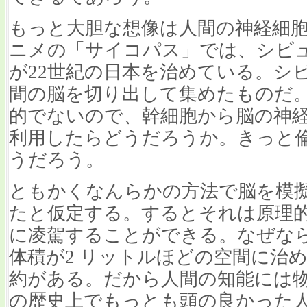
もっと大胆な想像は人間の神経細
ニメの「サイコパス」では、シビ
が22世紀の日本を治めている。シ
間の脳を切り出して集めたものだ
的でないので、幹細胞から脳の神
利用したらどうだろうか。きっと
うだろう。
ともかくなんらかの方法で脳を模
たと仮定する。するとそれは原理
に凌駕することができる。なぜな
体積が2 リットルほどの空間に治
約がある。だから人間の知能には
の歴史上でもっとも頭の良かった