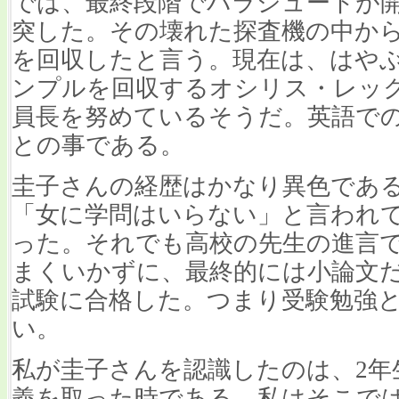
では、最終段階でパラシュートが
突した。その壊れた探査機の中か
を回収したと言う。現在は、はや
ンプルを回収するオシリス・レッ
員長を努めているそうだ。英語で
との事である。
圭子さんの経歴はかなり異色であ
「女に学問はいらない」と言われ
った。それでも高校の先生の進言
まくいかずに、最終的には小論文
試験に合格した。つまり受験勉強
い。
私が圭子さんを認識したのは、2年
義を取った時である。私はそこでは