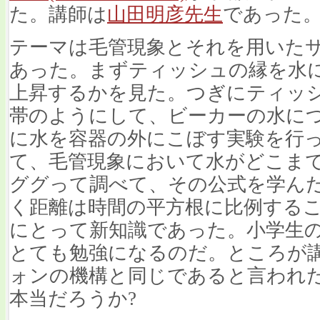
た。講師は
山田明彦先生
であった
テーマは毛管現象とそれを用いた
あった。まずティッシュの縁を水
上昇するかを見た。つぎにティッ
帯のようにして、ビーカーの水に
に水を容器の外にこぼす実験を行
て、毛管現象において水がどこまで上
ググって調べて、その公式を学ん
く距離は時間の平方根に比例する
にとって新知識であった。小学生
とても勉強になるのだ。ところが
ォンの機構と同じであると言われ
本当だろうか?