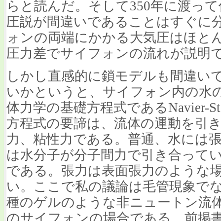
らと読んだ。そして350年に渡っ
圧説が間違いであることはすぐに
ォンの両端にかかる大気圧はほと
圧力差でサイフォンの流れが説明
しかし直感的に鎖モデルも間違い
いかというと、サイフォン内の水
体力学の基礎方程式であるNavier-S
方程式の要諦は、流体の運動を引
力、粘性力である。普通、水には
は水分子が分子間力で引き合って
である。張力は表面張力のような
い。ここで私の議論は毛管現象で
種のゲルのような非ニュートン流
のサイフォンの場合である。前掲