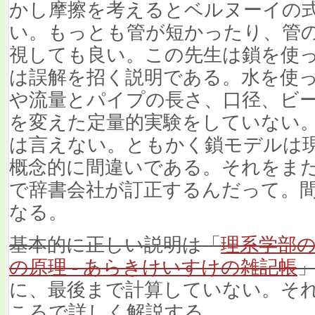
かし摩擦を考えるとベルヌーイの
い。もっとも管が短かったり、管
視しても良い。この先生は鎖を使
は誤解を招く説明である。水を使
や流量とパイプの長さ、口径、ビ
を変えた定量的実験をしていない
は言えない。ともかく鎖モデルは
概念的に間違いである。それをま
で辞書会社が訂正するんだって。
なる。
基本的に正しい説明は「
理系学部
の原理 - あらきけいすけの雑記帳
に、最後まで計算していない。そ
ころで詳しく解説する。