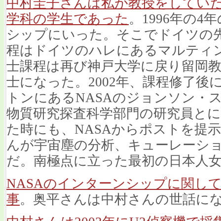
中村圭子さんは私が教授をしてい
学科の学生であった
。1996年の4
シップにいった。そこでドイツの
程はドイツのハレにあるマルティ
士課程は再び神戸大学に戻り留岡
士になった。2002年、課程修了後
トンにあるNASAのジョンソン・
物質研究探査科学部門の研究員と
た時にも、NASAからポストを提
んが宇宙塵の分析、キューレーシ
だ。南極点に立った最初の日本人
NASAのインターンシップに関し
事
。奥平さんは中村さんの世話に