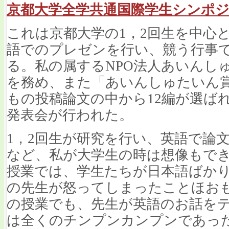
京都大学全学共通国際学生シンポ
これは京都大学の1，2回生を中心
語でのプレゼンを行い、競う行事で
る。私の属するNPO法人あいんし
を務め、また「あいんしゅたいん
もの投稿論文の中から12編が選ば
発表会が行われた。
1，2回生が研究を行い、英語で論
など、私が大学生の時は想像もで
授業では、学生たちが日本語ばか
の先生が怒ってしまったことほお
の授業でも、先生が英語のお話を
は全くのチンプンカンプンであっ