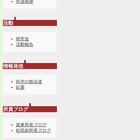
所員挨拶
活動
研究会
活動報告
情報発信
科学の散歩道
紀要
所員ブログ
坂東所長ブログ
松田副所長ブログ