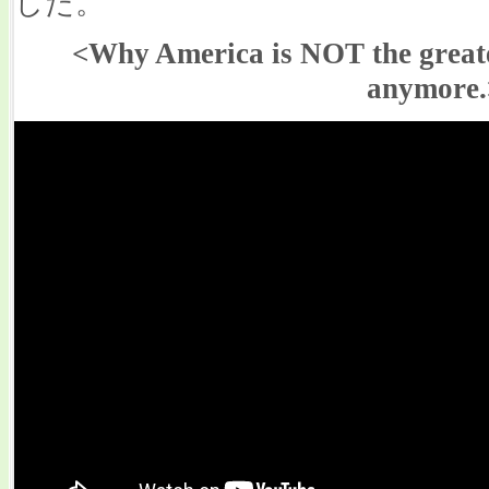
した。
<Why America is NOT the greates
anymore.