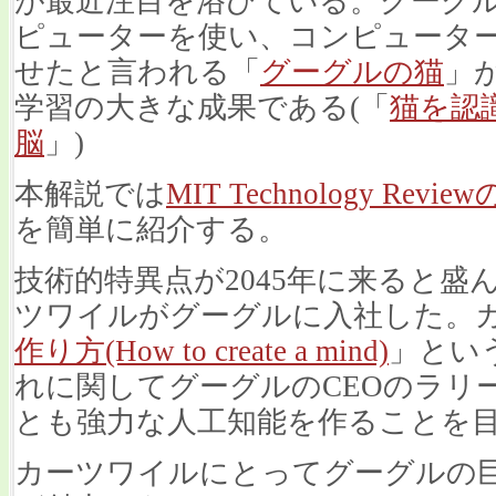
が最近注目を浴びている。グーグ
ピューターを使い、コンピュータ
せたと言われる「
グーグルの猫
」
学習の大きな成果である(「
猫を認識
脳
」)
本解説では
MIT Technology Revi
を簡単に紹介する。
技術的特異点が2045年に来ると
ツワイルがグーグルに入社した。
作り方(How to create a mind)
」とい
れに関してグーグルのCEOのラリ
とも強力な人工知能を作ることを
カーツワイルにとってグーグルの