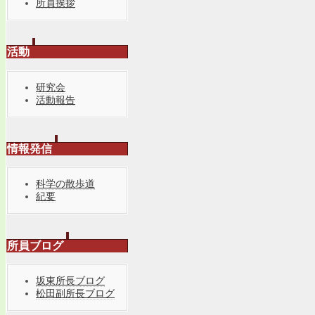
所員挨拶
活動
研究会
活動報告
情報発信
科学の散歩道
紀要
所員ブログ
坂東所長ブログ
松田副所長ブログ