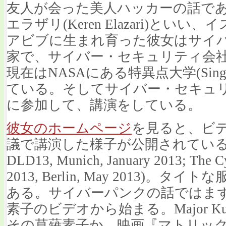
友人が会った美人ハッカーの話で
エラザリ(Keren Elazari)と
アビブに生まれ育った彼女はサイ
家で、サイバー・セキュリティ会
現在はNASAにある特異点大学(Singular
ている。そしてサイバー・セキュ
に参加して、講演をしている。
彼女のホームページ
を見ると、ビ
議で講演した様子が公開されている(The P
DLD13, Munich, January 2013; The Cy
2013, Berlin, May 2013)
ある。サイバーパンクの話ではま
素子のビデオから始まる。Major K
その草薙素子か、映画『マトリッ