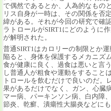
で偶然であるとか、人為的なもの
リス自身が一時は、その関係を否
緯がある。それが今回の研究で確
ラトロールがSIRT1にどのように
が解明された。
普通SIRT1はカロリーの制限とか
陥ると、身体を保護するメカニズ
食が健康に良く、過食は悪いと言
し普通人が粗食や運動をすること
トロールを飲むだけで良いのだ。
果があるだけでなく、ガン、心臓病
マー病、パーキンソン病、白内障
節炎、乾癬、潰瘍性大腸炎などに