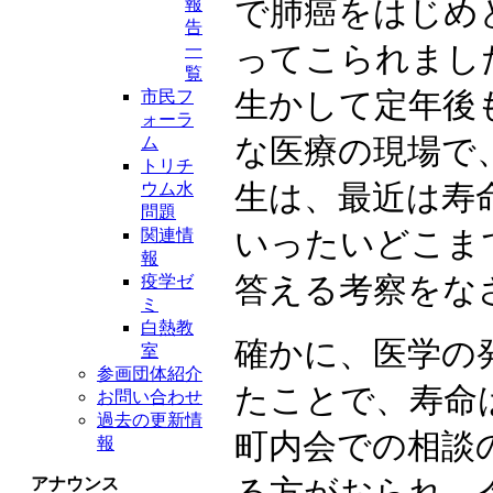
で肺癌をはじめ
報
告
ってこられまし
一
覧
生かして定年後
市民フ
ォーラ
な医療の現場で
ム
トリチ
生は、最近は寿
ウム水
問題
いったいどこま
関連情
報
答える考察をな
疫学ゼ
ミ
白熱教
確かに、医学の
室
参画団体紹介
たことで、寿命
お問い合わせ
過去の更新情
町内会での相談
報
る方がおられ、
アナウンス