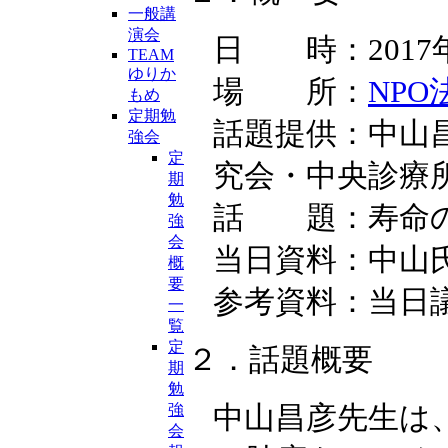
一般講
演会
日 時：2017年4
TEAM
ゆりか
場 所：
NP
もめ
定期勉
話題提供：中山
強会
定
究会・中央診療
期
勉
話 題：寿命の
強
会
当日資料：中山
概
要
参考資料：当日
一
覧
定
２．話題概要
期
勉
中山昌彦先生は
強
会