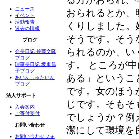
ニュース
おられるとか、
イベント
活動報告
くりしました。
過去の情報
そうです。そう
ブログ
られるのか、い
会長日記-佐藤文隆
ブログ
す。 ところが
理事長日記-坂東昌
子ブログ
ある」というこ
あいんしゅたいん
ブログ
です。女のほう
法人サポート
じです。そもそ
入会案内
ご寄付受付
でしょうか？例
お問い合わせ
潔にして環境を
お問い合わせフォ